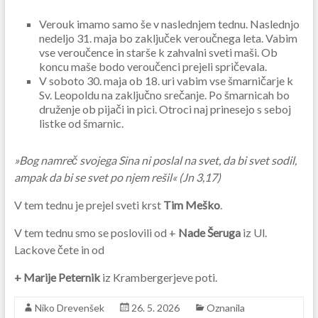
Verouk imamo samo še v naslednjem tednu. Naslednjo
nedeljo 31. maja bo zaključek veroučnega leta. Vabim
vse veroučence in starše k zahvalni sveti maši. Ob
koncu maše bodo veroučenci prejeli spričevala.
V soboto 30. maja ob 18. uri vabim vse šmarničarje k
Sv. Leopoldu na zaključno srečanje. Po šmarnicah bo
druženje ob pijači in pici. Otroci naj prinesejo s seboj
listke od šmarnic.
»Bog namreč svojega Sina ni poslal na svet, da bi svet sodil,
ampak da bi se svet po njem rešil« (Jn 3,17)
V tem tednu je prejel sveti krst
Tim Meško
.
V tem tednu smo se poslovili od +
Nade Šeruga
iz Ul.
Lackove čete
in od
+ Marije Peternik
iz Krambergerjeve poti.
Niko Drevenšek
26. 5. 2026
Oznanila