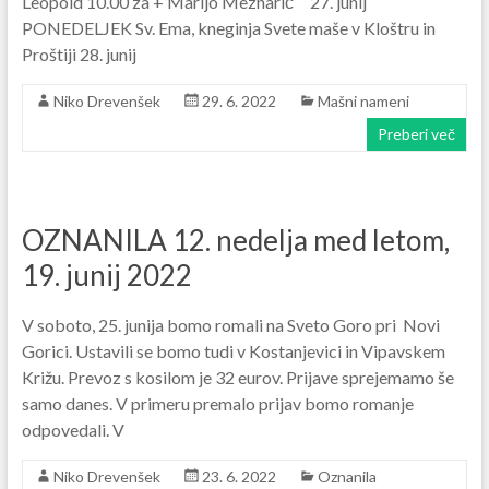
Leopold 10.00 za + Marijo Meznarič 27. junij
PONEDELJEK Sv. Ema, kneginja Svete maše v Kloštru in
Proštiji 28. junij
Niko Drevenšek
29. 6. 2022
Mašni nameni
Preberi več
OZNANILA 12. nedelja med letom,
19. junij 2022
V soboto, 25. junija bomo romali na Sveto Goro pri Novi
Gorici. Ustavili se bomo tudi v Kostanjevici in Vipavskem
Križu. Prevoz s kosilom je 32 eurov. Prijave sprejemamo še
samo danes. V primeru premalo prijav bomo romanje
odpovedali. V
Niko Drevenšek
23. 6. 2022
Oznanila