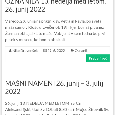
OZNANILA 13. nedelja med letom,
26. junij 2022
V sredo, 29. junija na praznik sv. Petra in Pavla, bo sveta
maša samo v Kloštru zvečer ob 19.h, kjer bo naš p. Janez
Žurman obhajal zlato mašo. Vabljeni! V tem tednu bo prvi
petek v mesecu, ko bomo obiskali
Niko Drevenšek
29. 6. 2022
Oznanila
Preberi več
MAŠNI NAMENI 26. junij – 3. julij
2022
26. junij 13. NEDELJA MED LETOM sv. Ciril
Aleksandrijski, škof Sv. Ožbalt 8.30 za + Mojco Žirovnik Sv.