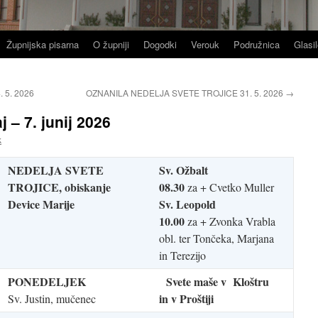
Župnijska pisarna
O župniji
Dogodki
Verouk
Podružnica
Glasil
5. 2026
OZNANILA NEDELJA SVETE TROJICE 31. 5. 2026
→
– 7. junij 2026
k
NEDELJA SVETE
Sv. Ožbalt
TROJICE, obiskanje
08.30
za + Cvetko Muller
Device Marije
Sv. Leopold
10.00
za + Zvonka Vrabla
obl. ter Tončeka, Marjana
in Terezijo
PONEDELJEK
Svete maše v Kloštru
in v Proštiji
Sv. Justin, mučenec