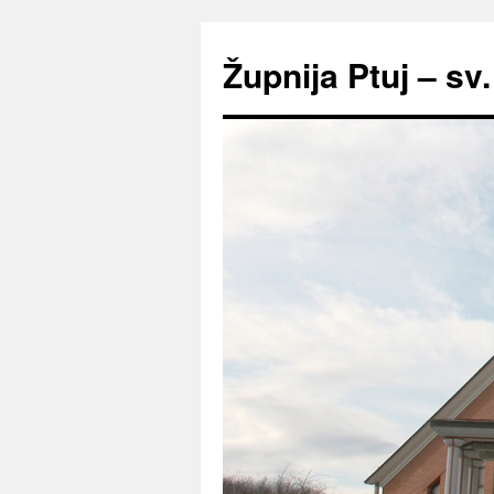
Preskoči
na
Župnija Ptuj – sv
vsebino