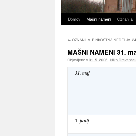
Domov
Mašni nameni
Oznanila
←
OZNANILA BINKOŠTNA NEDELJA 24. 
MAŠNI NAMENI 31. maj 
Objavljeno v
31. 5. 2026
,
Niko Drevenše
31. maj
1.
junij