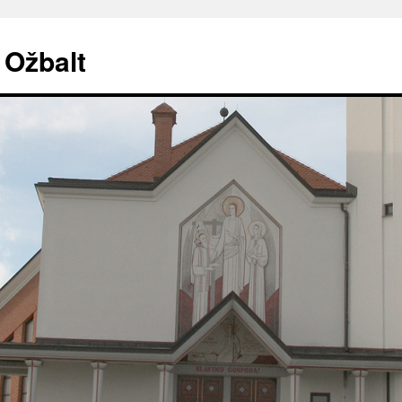
. Ožbalt