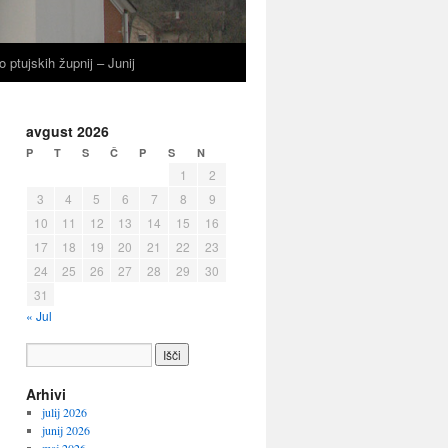
o ptujskih župnij – Junij
avgust 2026
P
T
S
Č
P
S
N
1
2
3
4
5
6
7
8
9
10
11
12
13
14
15
16
17
18
19
20
21
22
23
24
25
26
27
28
29
30
31
« Jul
Arhivi
julij 2026
junij 2026