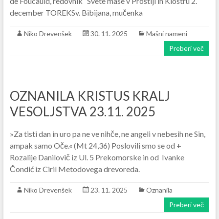
de Foucauld, redovnik Svete maše v Proštiji in Kloštru 2.
december TOREKSv. Bibijana, mučenka
Niko Drevenšek
30. 11. 2025
Mašni nameni
Preberi več
OZNANILA KRISTUS KRALJ
VESOLJSTVA 23.11. 2025
»Za tisti dan in uro pa ne ve nihče, ne angeli v nebesih ne Sin,
ampak samo Oče.« (Mt 24,36) Poslovili smo se od +
Rozalije Danilovič iz Ul. 5 Prekomorske in od Ivanke
Čondić iz Ciril Metodovega drevoreda.
Niko Drevenšek
23. 11. 2025
Oznanila
Preberi več