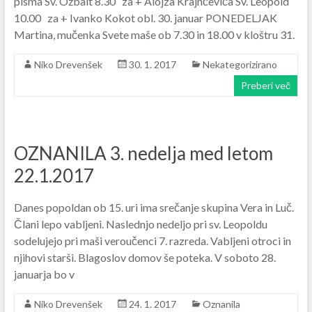
pisma Sv. Ožbalt 8.30 za + Alojza Krajnčeviča Sv. Leopold
10.00 za + Ivanko Kokot obl. 30. januar PONEDELJAK
Martina, mučenka Svete maše ob 7.30 in 18.00 v kloštru 31.
Niko Drevenšek
30. 1. 2017
Nekategorizirano
Preberi več
OZNANILA 3. nedelja med letom
22.1.2017
Danes popoldan ob 15. uri ima srečanje skupina Vera in Luč.
Člani lepo vabljeni. Naslednjo nedeljo pri sv. Leopoldu
sodelujejo pri maši veroučenci 7. razreda. Vabljeni otroci in
njihovi starši. Blagoslov domov še poteka. V soboto 28.
januarja bo v
Niko Drevenšek
24. 1. 2017
Oznanila