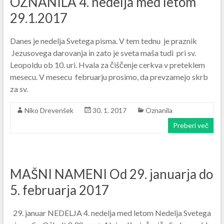
OZNANILA 4. nedelja med letom
29.1.2017
Danes je nedelja Svetega pisma. V tem tednu je praznik
Jezusovega darovanja in zato je sveta maša tudi pri sv.
Leopoldu ob 10. uri. Hvala za čiščenje cerkva v preteklem
mesecu. V mesecu februarju prosimo, da prevzamejo skrb
za sv.
Niko Drevenšek
30. 1. 2017
Oznanila
Preberi več
MAŠNI NAMENI Od 29. januarja do
5. februarja 2017
29. januar NEDELJA 4. nedelja med letom Nedelja Svetega