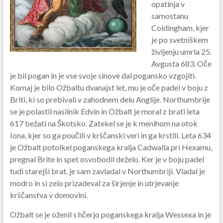
opatinja v
samostanu
Coldingham, kjer
je po svetniškem
življenju umrla 25.
Avgusta 683. Oče
je bil pogan in je vse svoje sinove dal pogansko vzgojiti.
Komaj je bilo Ožbaltu dvanajst let, mu je oče padel v boju z
Briti, ki so prebivali v zahodnem delu Anglije. Northumbrije
se je polastil nasilnik Edvin in Ožbalt je moral z brati leta
617 bežati na Škotsko. Zatekel se je k menihom na otok
Iona, kjer so ga poučili v krščanski veri in ga krstili. Leta 634
je Ožbalt potolkel poganskega kralja Cadwalla pri Hexamu,
pregnal Brite in spet osvobodil deželo. Ker je v boju padel
tudi starejši brat, je sam zavladal v Northumbriji. Vladal je
modro in si zelo prizadeval za širjenje in utrjevanje
krščanstva v domovini.
Ožbalt se je oženil s hčerjo poganskega kralja Wessexa in je