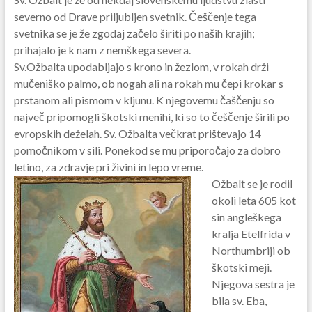
severno od Drave priljubljen svetnik. Češčenje tega
svetnika se je že zgodaj začelo širiti po naših krajih;
prihajalo je k nam z nemškega severa.
Sv.Ožbalta upodabljajo s krono in žezlom, v rokah drži
mučeniško palmo, ob nogah ali na rokah mu čepi krokar s
prstanom ali pismom v kljunu. K njegovemu čaščenju so
največ pripomogli škotski menihi, ki so to češčenje širili po
evropskih deželah. Sv. Ožbalta večkrat prištevajo 14
pomočnikom v sili. Ponekod se mu priporočajo za dobro
letino, za zdravje pri živini in lepo vreme.
Ožbalt se je rodil
okoli leta 605 kot
sin angleškega
kralja Etelfrida v
Northumbriji ob
škotski meji.
Njegova sestra je
bila sv. Eba,