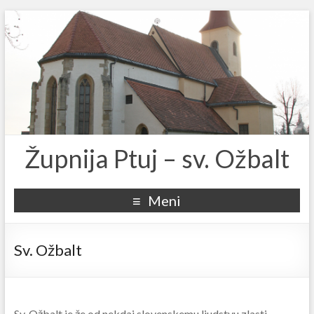
Župnija Ptuj – sv. Ožbalt
Meni
Sv. Ožbalt
Sv. Ožbalt je že od nekdaj slovenskemu ljudstvu zlasti