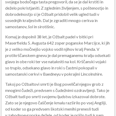
svojega bodočega tasta pregovoril, da se je dal krstiti in
deželo pokristjaniti. Z zglednim življenjem, s poštenostjo in
dobrodelnostjo si je Ožbalt pridobil velik ugled tudi v
sosednjih kraljestvih. Dal je zgraditi mnogo cerkva in
samostanov, šol in sirotišnic.
Komaj je dopolnil 38 let, je Ožbalt padel v bitki pri
Maserfieldu 5. Avgusta 642 zoper poganske Marcijce, ki jih
je z veliko močnejšo vojsko vodil njihov kralj Penda. V
protikrščanskem gnevu je dal premaganemu kralju odsekati
glavo in obe roki ter vse natakniti na kol. Krščanski vojaki
so truplo, odsekano glavo in roki s častmi pokopali v
samostanski cerkvi v Baedneyu v pokrajini Lincolnshire.
Takoj po Ožbaltovi smrti je Bog poveličal njegov grob z
mnogimi čudeži, predvsem s čudežnimi ozdravljenji. Tako je
Ožbalt tudi po smrti svojemu ljudstvu izkazoval dobrote.
Zato se je njegovo čaščenje kmalu razširilo po vsej Angliji,
od koder so ga predvsem škotski menihi prenesli tudi
v zahodnoevropske dežele, od koder je prišlo tudi k nam.