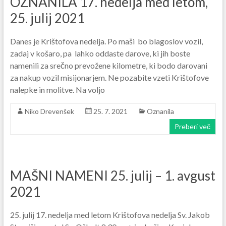
OZNANILA 17. nedelja med letom,
25. julij 2021
Danes je Krištofova nedelja. Po maši bo blagoslov vozil,
zadaj v košaro, pa lahko oddaste darove, ki jih boste
namenili za srečno prevožene kilometre, ki bodo darovani
za nakup vozil misijonarjem. Ne pozabite vzeti Krištofove
nalepke in molitve. Na voljo
Niko Drevenšek
25. 7. 2021
Oznanila
Preberi več
MAŠNI NAMENI 25. julij – 1. avgust
2021
25. julij 17. nedelja med letom Krištofova nedelja Sv. Jakob