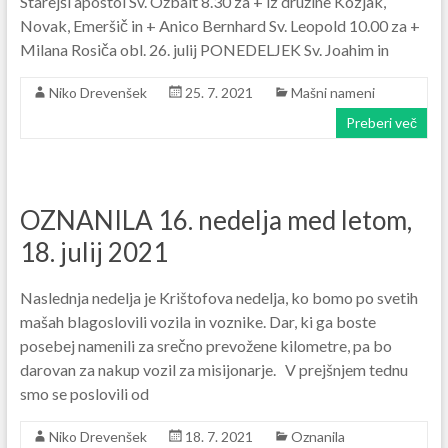
Starejši apostol Sv. Ožbalt 8.30 za + iz družine Kozjak,
Novak, Emeršič in + Anico Bernhard Sv. Leopold 10.00 za +
Milana Rosiča obl. 26. julij PONEDELJEK Sv. Joahim in
Niko Drevenšek
25. 7. 2021
Mašni nameni
Preberi več
OZNANILA 16. nedelja med letom,
18. julij 2021
Naslednja nedelja je Krištofova nedelja, ko bomo po svetih
mašah blagoslovili vozila in voznike. Dar, ki ga boste
posebej namenili za srečno prevožene kilometre, pa bo
darovan za nakup vozil za misijonarje. V prejšnjem tednu
smo se poslovili od
Niko Drevenšek
18. 7. 2021
Oznanila