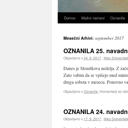
Domov
Mašni nameni
Oznanila
september 2017
Mesečni Arhivi:
OZNANILA 25. navadna 
Objavljeno v
24. 9. 2017
,
Niko Drevenše
Danes je Slomškova nedelja. Z začet
Zato vabim da se vpišejo med minist
druga sobota v mesecu. Ponovno va
Objavljeno v
Oznanila
|
Komentarji so izkl
OZNANILA 24. navadna 
Objavljeno v
17. 9. 2017
,
Niko Drevenše