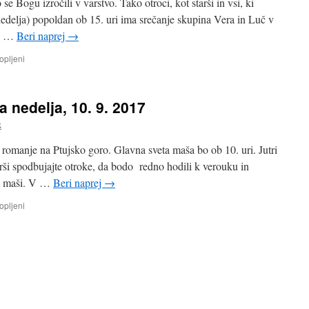
e Bogu izročili v varstvo. Tako otroci, kot starši in vsi, ki
edelja) popoldan ob 15. uri ima srečanje skupina Vera in Luč v
ve …
Beri naprej
→
za
opljeni
OZNANILA
24.
navadna
nedelja, 10. 9. 2017
nedelja,
17.
k
9.
2017
 romanje na Ptujsko goro. Glavna sveta maša bo ob 10. uri. Jutri
ši spodbujajte otroke, da bodo redno hodili k verouku in
eti maši. V …
Beri naprej
→
za
opljeni
OZNANILA
23.
navadna
nedelja,
10.
9.
2017