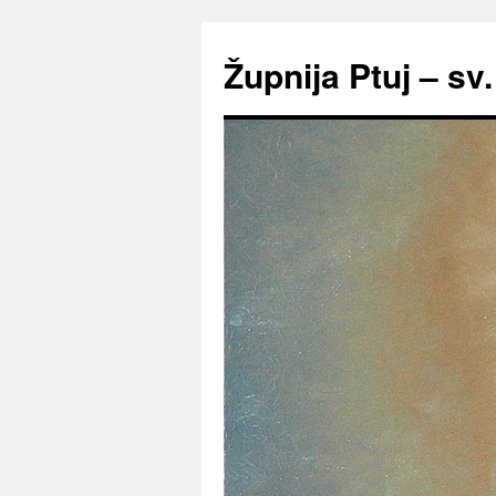
Preskoči
na
Župnija Ptuj – sv
vsebino