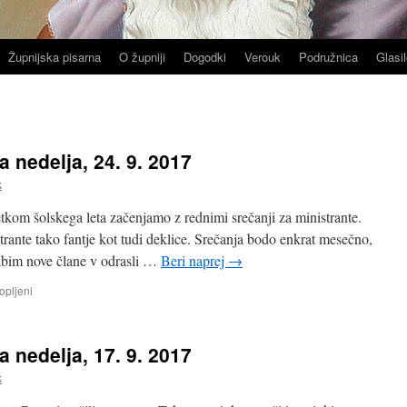
Župnijska pisarna
O župniji
Dogodki
Verouk
Podružnica
Glasil
nedelja, 24. 9. 2017
k
kom šolskega leta začenjamo z rednimi srečanji za ministrante.
rante tako fantje kot tudi deklice. Srečanja bodo enkrat mesečno,
bim nove člane v odrasli …
Beri naprej
→
za
opljeni
OZNANILA
25.
navadna
nedelja, 17. 9. 2017
nedelja,
24.
k
9.
2017