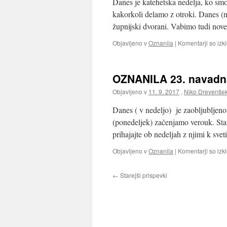
Danes je katehetska nedelja, ko smo s
kakorkoli delamo z otroki. Danes (n
župnijski dvorani. Vabimo tudi no
Objavljeno v
Oznanila
|
Komentarji so izkl
OZNANILA 23. navadna 
Objavljeno v
11. 9. 2017
,
Niko Drevenše
Danes ( v nedeljo) je zaobljubljeno
(ponedeljek) začenjamo verouk. Star
prihajajte ob nedeljah z njimi k sv
Objavljeno v
Oznanila
|
Komentarji so izkl
←
Starejši prispevki