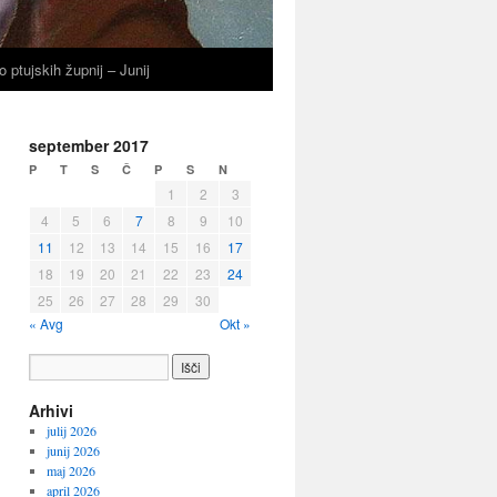
o ptujskih župnij – Junij
september 2017
P
T
S
Č
P
S
N
1
2
3
4
5
6
7
8
9
10
11
12
13
14
15
16
17
18
19
20
21
22
23
24
25
26
27
28
29
30
« Avg
Okt »
Arhivi
julij 2026
junij 2026
maj 2026
april 2026