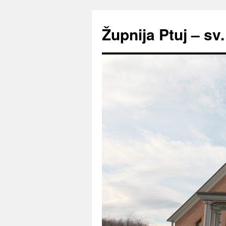
Preskoči
na
Župnija Ptuj – sv
vsebino