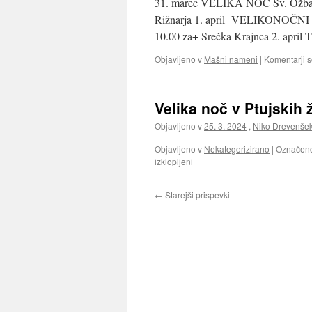
31. marec VELIKA NOČ Sv. Ožbalt 6
Rižnarja 1. april VELIKONOČNI P
10.00 za+ Srečka Krajnca 2. apr
Objavljeno v
Mašni nameni
|
Komentarji s
Velika noč v Ptujskih 
Objavljeno v
25. 3. 2024
,
Niko Drevenše
Objavljeno v
Nekategorizirano
|
Označen
za
izklopljeni
Velika
noč
←
Starejši prispevki
v
Ptujskih
župnijah: