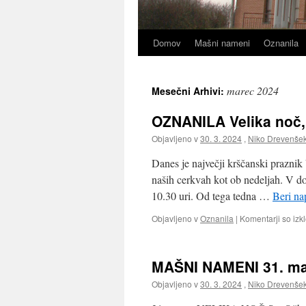
Domov
Mašni nameni
Oznanila
marec 2024
Mesečni Arhivi:
OZNANILA Velika noč,
Objavljeno v
30. 3. 2024
,
Niko Drevenše
Danes je največji krščanski praznik 
naših cerkvah kot ob nedeljah. V d
10.30 uri. Od tega tedna …
Beri na
Objavljeno v
Oznanila
|
Komentarji so izkl
MAŠNI NAMENI 31. mar
Objavljeno v
30. 3. 2024
,
Niko Drevenše