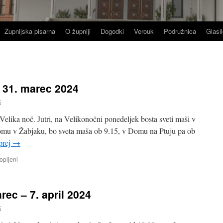
Župnijska pisarna
O župniji
Dogodki
Verouk
Podružnica
Glasil
 31. marec 2024
k
Velika noč. Jutri, na Velikonočni ponedeljek bosta sveti maši v
omu v Žabjaku, bo sveta maša ob 9.15, v Domu na Ptuju pa ob
prej
→
za
opljeni
OZNANILA
Velika
noč,
ec – 7. april 2024
31.
marec
k
2024