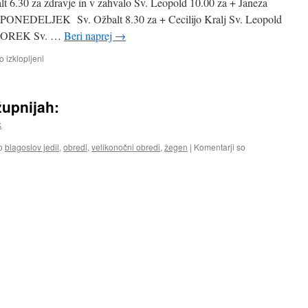
.30 za zdravje in v zahvalo Sv. Leopold 10.00 za + Janeza
ONEDELJEK Sv. Ožbalt 8.30 za + Cecilijo Kralj Sv. Leopold
il TOREK Sv. …
Beri naprej
→
za
o izklopljeni
MAŠNI
NAMENI
31.
župnijah:
marec
–
k
7.
april
o
blagoslov jedil
,
obredi
,
velikonočni obredi
,
žegen
|
Komentarji so
2024