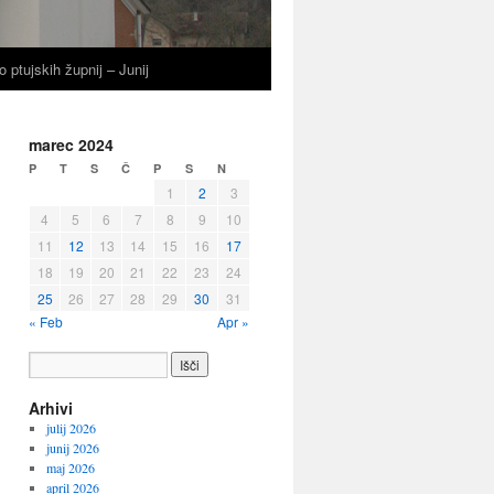
o ptujskih župnij – Junij
marec 2024
P
T
S
Č
P
S
N
1
2
3
4
5
6
7
8
9
10
11
12
13
14
15
16
17
18
19
20
21
22
23
24
25
26
27
28
29
30
31
« Feb
Apr »
Arhivi
julij 2026
junij 2026
maj 2026
april 2026