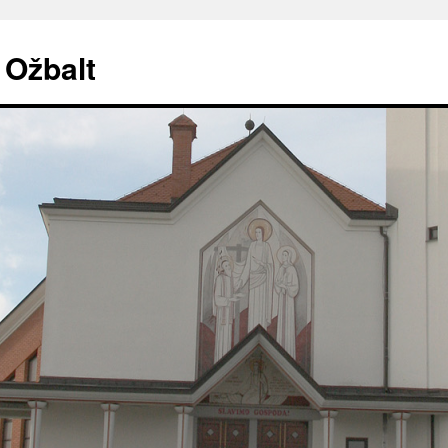
. Ožbalt