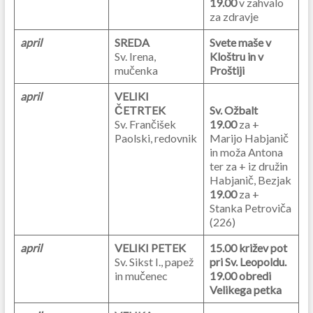
19.00
v zahvalo
za zdravje
april
SREDA
Svete maše v
Sv. Irena,
Kloštru in v
mučenka
Proštiji
april
VELIKI
ČETRTEK
Sv. Ožbalt
Sv. Frančišek
19.00
za
+
Paolski, redovnik
Marijo Habjanič
in moža Antona
ter za + iz družin
Habjanič, Bezjak
19.00
za +
Stanka Petroviča
(226)
april
VELIKI PETEK
15.00 križev pot
Sv. Sikst I., papež
pri Sv. Leopoldu.
in mučenec
19.00 obredi
Velikega petka