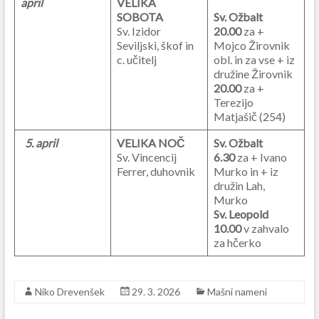
april
VELIKA
SOBOTA
Sv. Ožbalt
Sv. Izidor
20.00
za +
Seviljski, škof in
Mojco Žirovnik
c. učitelj
obl. in za vse + iz
družine Žirovnik
20.00
za +
Terezijo
Matjašič (254)
5. april
VELIKA NOČ
Sv. Ožbalt
Sv. Vincencij
6.30
za + Ivano
Ferrer, duhovnik
Murko in + iz
družin Lah,
Murko
Sv. Leopold
10.00
v zahvalo
za hčerko
Niko Drevenšek
29. 3. 2026
Mašni nameni