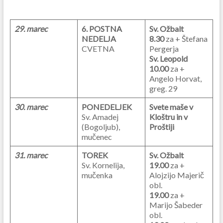
29. marec
6. POSTNA
Sv. Ožbalt
NEDELJA
8.30
za + Štefana
CVETNA
Pergerja
Sv. Leopold
10.00
za +
Angelo Horvat,
greg. 29
30. marec
PONEDELJEK
Svete maše v
Sv. Amadej
Kloštru in v
(Bogoljub),
Proštiji
mučenec
31. marec
TOREK
Sv. Ožbalt
Sv. Kornelija,
19.00
za +
mučenka
Alojzijo Majerič
obl.
19.00
za +
Marijo Šabeder
obl.