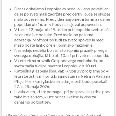
Danes obhajamo Leopoldovo nedeljo. Lepo povabljeni,
da se po sveti maši zadržite pred cerkvijo, da se skupaj
malo poveselimo. Predviden nogometni turnir za danes
popoldan ob 16. uri v Podvincih, je žal odpovedan.
V torek 12. maja ob 19. uri bo pri Leopoldu sveta maša
za onkološke bolnike. Pred mašo bo pol urna
adoracija. Možnost bo tudi za sveto spoved in med
mašo boste lahko prejeli bolniško maziljenje.
Naslednjo nedeljo bo za našo župnijo praznik prvega
svetega obhajila, ki bo ob 10. uri pri svetem Leopoldu.
V četrtek na praznik Gospodovega vnebohoda, bo
sveta maša tudi pri svetem Leopoldu ob 10. uri.
Katoliška glasbena šola, vabi k vpisu v programe od 4.
leta starosti v minoritski samostan sv. Petra in Pavla na
Ptuju. Preizkusi glasbene nadarjenosti bodo potekali
27. in 28. maja 2026.
Hvala vsem, ki ste pomagali pri pospravljanju drv; prav
tako hvala vsem, ki ste prinesli kekse in vino za
današnjo pogostitev.
»Razodel sem tvoje ime ljudem, katere si mi dal od sveta.