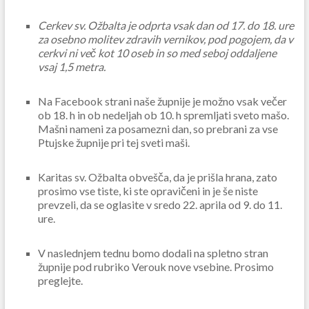
Cerkev sv. Ožbalta je odprta vsak dan od
17. do 18
. ure
za osebno molitev zdravih vernikov, pod pogojem, da v
cerkvi ni več kot 10 oseb in so med seboj oddaljene
vsaj 1,5 metra.
Na Facebook strani naše župnije je možno vsak večer
ob 18. h
in ob nedeljah ob 10. h spremljati sveto mašo.
Mašni nameni za posamezni dan, so prebrani za vse
Ptujske župnije pri tej sveti maši.
Karitas sv. Ožbalta obvešča
, da je prišla hrana, zato
prosimo vse tiste, ki ste opravičeni in je še niste
prevzeli, da se oglasite v sredo 22. aprila od 9. do 11.
ure.
V naslednjem tednu bomo dodali na spletno stran
župnije pod rubriko Verouk nove vsebine. Prosimo
preglejte.