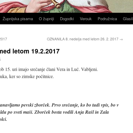
Župnijska pisarna
O župniji
Dogodki
Verouk
Podružnica
Glasil
2017
OZNANILA 8. nedelja med letom 26. 2. 2017
→
med letom 19.2.2017
k
b 15. uri imajo srečanje člani Vera in Luč. Vabljeni.
ka, ker so zimske počitnice.
amo pevski zborček. Prvo srečanje, ko bo tudi vpis, bo v
ldu po sveti maši. Zborček bosta vodili Anja Rašl in Zala
lci.