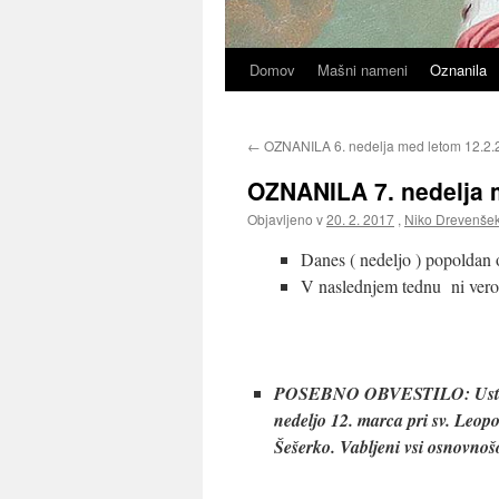
Domov
Mašni nameni
Oznanila
←
OZNANILA 6. nedelja med letom 12.2.
OZNANILA 7. nedelja 
Objavljeno v
20. 2. 2017
,
Niko Drevenše
Danes ( nedeljo ) popoldan o
V naslednjem tednu ni verou
POSEBNO OBVESTILO: Ustanavlj
nedeljo 12. marca pri sv. Leopo
Šešerko. Vabljeni vsi osnovnošo