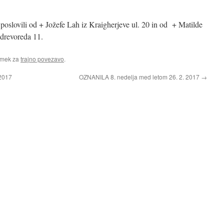
poslovili od + Jožefe Lah iz Kraigherjeve ul. 20 in od + Matilde
 drevoreda 11.
amek za
trajno povezavo
.
2017
OZNANILA 8. nedelja med letom 26. 2. 2017
→