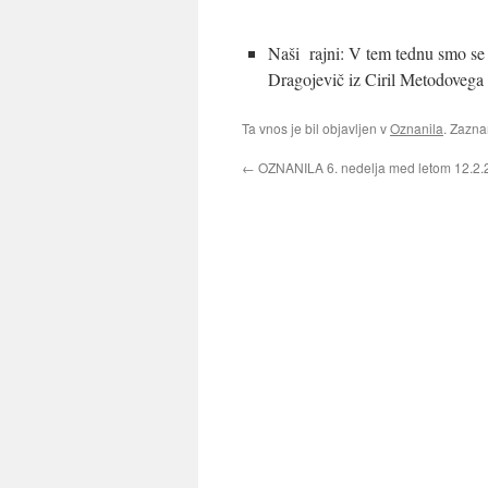
Naši rajni: V tem tednu smo se 
Dragojevič iz Ciril Metodovega
Ta vnos je bil objavljen v
Oznanila
. Zazn
←
OZNANILA 6. nedelja med letom 12.2.