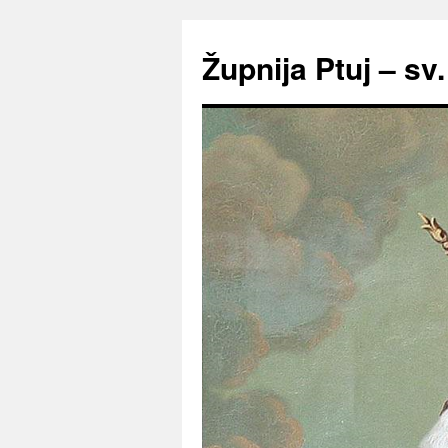
Preskoči
na
Župnija Ptuj – sv
vsebino