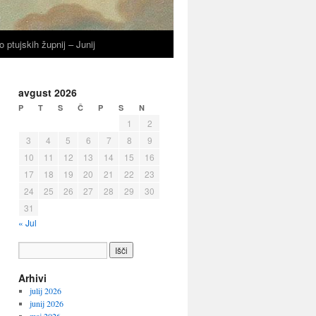
o ptujskih župnij – Junij
avgust 2026
P
T
S
Č
P
S
N
1
2
3
4
5
6
7
8
9
10
11
12
13
14
15
16
17
18
19
20
21
22
23
24
25
26
27
28
29
30
31
« Jul
Arhivi
julij 2026
junij 2026