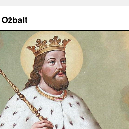
. Ožbalt