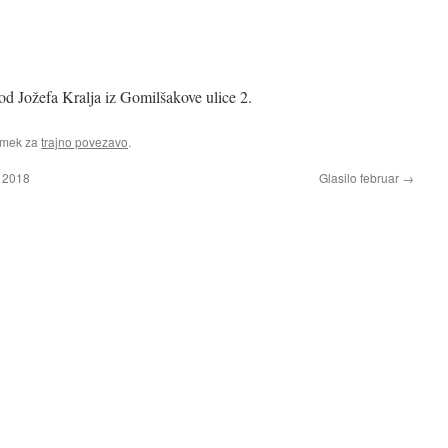
od Jožefa Kralja iz Gomilšakove ulice 2.
amek za
trajno povezavo
.
. 2018
Glasilo februar
→