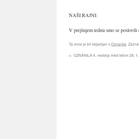
NAŠI RAJNI:
V prejšnjem tednu smo se poslovili 
Ta vnos je bil objavljen v
Oznanila
. Zazn
←
OZNANILA 4. nedelja med letom 28. 1