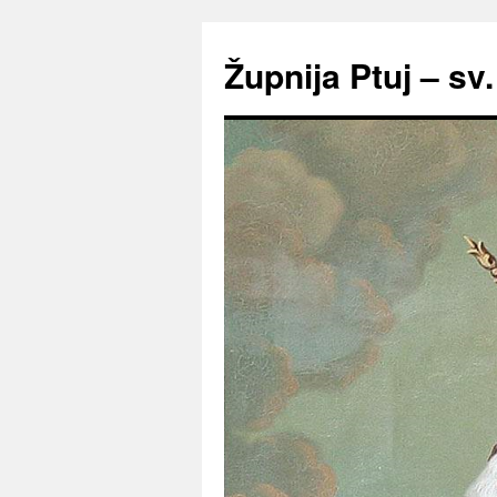
Preskoči
na
Župnija Ptuj – sv
vsebino