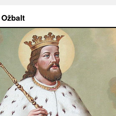
. Ožbalt