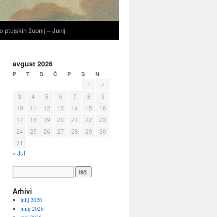
o ptujskih župnij – Junij
avgust 2026
P
T
S
Č
P
S
N
1
2
3
4
5
6
7
8
9
10
11
12
13
14
15
16
17
18
19
20
21
22
23
24
25
26
27
28
29
30
31
« Jul
Arhivi
julij 2026
junij 2026