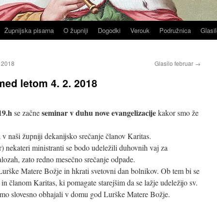
Župnijska pisarna
O župniji
Dogodki
Verouk
Podružnica
Glasil
. 2018
Glasilo februar
→
ed letom 4. 2. 2018
19.h
seminar v duhu nove evangelizacije
se začne
kakor smo že
 v naši župniji dekanijsko srečanje članov Karitas.
) nekateri ministranti se bodo udeležili duhovnih vaj za
 Halozah, zato redno mesečno srečanje odpade.
Lurške Matere Božje in hkrati svetovni dan bolnikov. Ob tem bi se
in članom Karitas, ki pomagate starejšim da se lažje udeležijo sv.
omo slovesno obhajali v domu god Lurške Matere Božje.