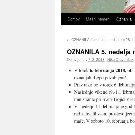
Domov
Mašni nameni
Oznanila
←
OZNANILA 4. nedelja med letom 28. 1
OZNANILA 5. nedelja m
Objavljeno v
7. 2. 2018
,
Niko Drevenšek
6. februarja 2018, ob 
V torek
oznanjali. Lepo povabljeni!
Prav tako bo v torek 6. februarja
Naslednjo vikend (9.-11. februar
ministrante pri Sveti Trojici v
V nedeljo 11. februarja je god 
rad zahvalil vsem prostovoljcem 
maše. V soboto 10. februarja b