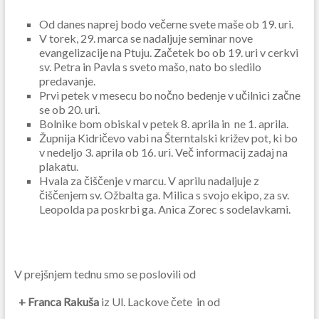
Od danes naprej bodo večerne svete maše ob 19. uri.
V torek, 29. marca se nadaljuje seminar nove
evangelizacije na Ptuju. Začetek bo ob 19. uri v cerkvi
sv. Petra in Pavla s sveto mašo, nato bo sledilo
predavanje.
Prvi petek v mesecu bo nočno bedenje v učilnici začne
se ob 20. uri.
Bolnike bom obiskal v petek 8. aprila in ne 1. aprila.
Župnija Kidričevo vabi na Šterntalski križev pot, ki bo
v nedeljo 3. aprila ob 16. uri. Več informacij zadaj na
plakatu.
Hvala za čiščenje v marcu. V aprilu nadaljuje z
čiščenjem sv. Ožbalta ga. Milica s svojo ekipo, za sv.
Leopolda pa poskrbi ga. Anica Zorec s sodelavkami.
V prejšnjem tednu smo se poslovili od
+ Franca Rakuša
iz Ul. Lackove čete in od