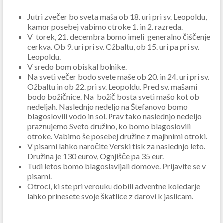
Jutri zvečer bo sveta maša ob 18. uri pri sv. Leopoldu,
kamor posebej vabimo otroke 1. in 2. razreda.
V torek, 21. decembra bomo imeli generalno čiščenje
cerkva. Ob 9. uri pri sv. Ožbaltu, ob 15. uri pa pri sv.
Leopoldu.
V sredo bom obiskal bolnike.
Na sveti večer bodo svete maše ob 20. in 24. uri pri sv.
Ožbaltu in ob 22. pri sv. Leopoldu. Pred sv. mašami
bodo božičnice. Na božič bosta sveti mašo kot ob
nedeljah. Naslednjo nedeljo na Štefanovo bomo
blagoslovili vodo in sol. Prav tako naslednjo nedeljo
praznujemo Sveto družino, ko bomo blagoslovili
otroke. Vabimo še posebej družine z majhnimi otroki.
V pisarni lahko naročite Verski tisk za naslednjo leto.
Družina je 130 eurov, Ognjišče pa 35 eur.
Tudi letos bomo blagoslavljali domove. Prijavite se v
pisarni.
Otroci, ki ste pri verouku dobili adventne koledarje
lahko prinesete svoje škatlice z darovi k jaslicam.