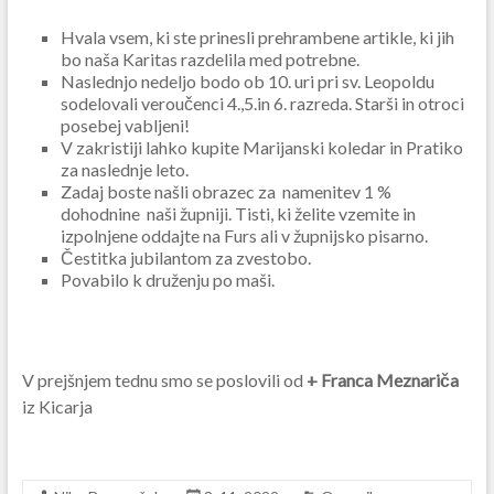
Hvala vsem, ki ste prinesli prehrambene artikle, ki jih
bo naša Karitas razdelila med potrebne.
Naslednjo nedeljo bodo ob 10. uri pri sv. Leopoldu
sodelovali veroučenci 4.,5.in 6. razreda. Starši in otroci
posebej vabljeni!
V zakristiji lahko kupite Marijanski koledar in Pratiko
za naslednje leto.
Zadaj boste našli obrazec za namenitev 1 %
dohodnine naši župniji. Tisti, ki želite vzemite in
izpolnjene oddajte na Furs ali v župnijsko pisarno.
Čestitka jubilantom za zvestobo.
Povabilo k druženju po maši.
V prejšnjem tednu smo se poslovili od
+ Franca Meznariča
iz Kicarja