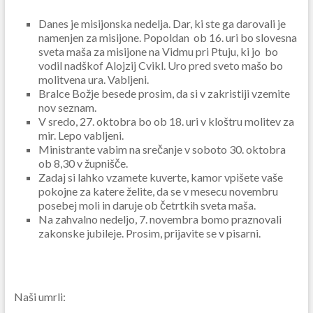
Danes je misijonska nedelja. Dar, ki ste ga darovali je
namenjen za misijone. Popoldan ob 16. uri bo slovesna
sveta maša za misijone na Vidmu pri Ptuju, ki jo bo
vodil nadškof Alojzij Cvikl. Uro pred sveto mašo bo
molitvena ura. Vabljeni.
Bralce Božje besede prosim, da si v zakristiji vzemite
nov seznam.
V sredo, 27. oktobra bo ob 18. uri v kloštru molitev za
mir. Lepo vabljeni.
Ministrante vabim na srečanje v soboto 30. oktobra
ob 8,30 v župnišče.
Zadaj si lahko vzamete kuverte, kamor vpišete vaše
pokojne za katere želite, da se v mesecu novembru
posebej moli in daruje ob četrtkih sveta maša.
Na zahvalno nedeljo, 7. novembra bomo praznovali
zakonske jubileje. Prosim, prijavite se v pisarni.
Naši umrli: