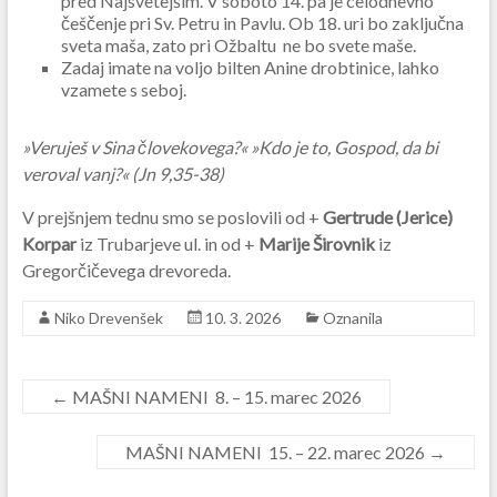
pred Najsvetejšim. V soboto 14. pa je celodnevno
češčenje pri Sv. Petru in Pavlu. Ob 18. uri bo zaključna
sveta maša, zato pri Ožbaltu ne bo svete maše.
Zadaj imate na voljo bilten Anine drobtinice, lahko
vzamete s seboj.
»Veruješ v Sina človekovega?« »Kdo je to, Gospod, da bi
veroval vanj?« (Jn 9,35-38)
V prejšnjem tednu smo se poslovili od +
Gertrude (Jerice)
Korpar
iz Trubarjeve ul. in od +
Marije Širovnik
iz
Gregorčičevega drevoreda.
Niko Drevenšek
10. 3. 2026
Oznanila
←
MAŠNI NAMENI 8. – 15. marec 2026
MAŠNI NAMENI 15. – 22. marec 2026
→