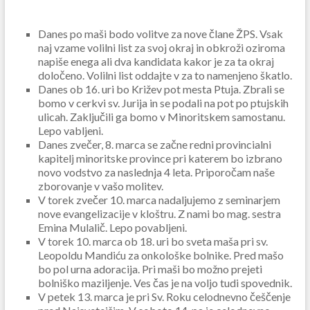
Danes po maši bodo volitve za nove člane ŽPS. Vsak
naj vzame volilni list za svoj okraj in obkroži oziroma
napiše enega ali dva kandidata kakor je za ta okraj
določeno. Volilni list oddajte v za to namenjeno škatlo.
Danes ob 16. uri bo Križev pot mesta Ptuja. Zbrali se
bomo v cerkvi sv. Jurija in se podali na pot po ptujskih
ulicah. Zaključili ga bomo v Minoritskem samostanu.
Lepo vabljeni.
Danes zvečer, 8. marca se začne redni provincialni
kapitelj minoritske province pri katerem bo izbrano
novo vodstvo za naslednja 4 leta. Priporočam naše
zborovanje v vašo molitev.
V torek zvečer 10. marca nadaljujemo z seminarjem
nove evangelizacije v kloštru. Z nami bo mag. sestra
Emina Mulalič. Lepo povabljeni.
V torek 10. marca ob 18. uri bo sveta maša pri sv.
Leopoldu Mandiću za onkološke bolnike. Pred mašo
bo pol urna adoracija. Pri maši bo možno prejeti
bolniško maziljenje. Ves čas je na voljo tudi spovednik.
V petek 13. marca je pri Sv. Roku celodnevno češčenje