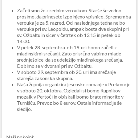
Začeli smo že z rednim veroukom. Starše še vedno
prosimo, da prinesete izpolnjeno vpisnico. Sprememba
verouka je za 5. razred. Od naslednjega tedna ne bo
verouka pri sv. Leopoldu, ampak bosta dve skupini pri
sv. Ožbaltu in sicer v četrtek ob 13.15 in petek ob
14.00.
V petek 28. septembra ob 19. uri bomo začeli z
mladinskimi srečanji. Zato prisrčno vabimo mlade
srednješolce, da se udeležijo mladinskega srečanja.
Dobimo se v dvorani pri sv. Ožbaltu.
V soboto 29. septembra ob 20. uri ima srečanje
starejša zakonska skupina.
Naša župnija organizira jesensko romanje v Prekmurje
v soboto 20. oktobra. Ogledali si bomo Rupnikov
mozaik v Pertoči in obiskali bomo brate minorite v
Turnišču. Prevoz bo 8 eurov. Ostale informacije še
sledijo.
Naši pokojni
: