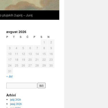
o ptujskih župnij – Junij
avgust 2026
P
T
S
Č
P
S
N
1
2
3
4
5
6
7
8
9
10
11
12
13
14
15
16
17
18
19
20
21
22
23
24
25
26
27
28
29
30
31
« Jul
Arhivi
julij 2026
junij 2026