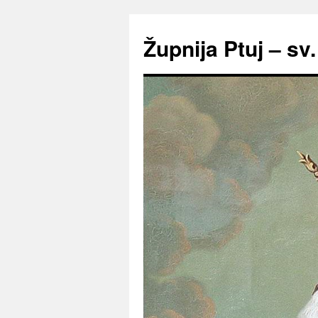
Preskoči
na
Župnija Ptuj – sv
vsebino