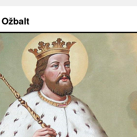
. Ožbalt