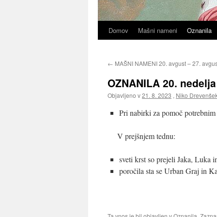
Domov
Mašni nameni
Oznanila
←
MAŠNI NAMENI 20. avgust – 27. avgus
OZNANILA 20. nedelja 
Objavljeno v
21. 8. 2023
,
Niko Drevenše
Pri nabirki za pomoč potrebnim 
V prejšnjem tednu:
sveti krst so prejeli Jaka, Luka
poročila sta se Urban Graj in K
Ta vnos je bil objavljen v
Oznanila
. Zazn