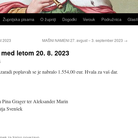
Župnijska pisarna
O župniji
Dogodki
Verouk
Podružnica
Glasil
t 2023
MAŠNI NAMENI 27. avgust – 3. september 2023
→
med letom 20. 8. 2023
k
zaradi poplavah se je nabralo 1.554,00 eur. Hvala za vaš dar.
 in Pina Grager ter Aleksander Marin
atja Svenšek
amek za
trajno povezavo
.