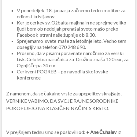
V ponedeljek, 18. januarja začnemo teden molitve za
edinost kristjanov.
Ker je cerkev sv. Ožbalta majhna in ne sprejme veliko
ljudi bom ob nedeljah prenašal
sveto mašo preko
Facebook strani naše župnije ob 8.30
.
Sprejemamo svete maše za letošnje leto
. Vedno sem
dosegljiv na telefon 070 248 690.
Prosimo, da v pisarni poravnate naročnino za verski
tisk. Celoletna naročnica za Družino znaša 120 eur, za
Ognjišče pa 34 eur.
Cerkveni POGREB – po navodila škofovske
konference
Z namenom, da se čakalne vrste za upepelitev skrajšajo,
VERNIKE VABIMO, DA SVOJE RAJNE SORODNIKE
POKOPLJEJO NA KLASIČEN NAČIN S KRSTO.
V prejšnjem tednu smo se poslovili od:
+ Ane Čuhalev
iz