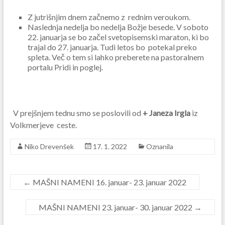
Z jutrišnjim dnem začnemo z rednim veroukom.
Naslednja nedelja bo nedelja Božje besede. V soboto
22. januarja se bo začel svetopisemski maraton, ki bo
trajal do 27. januarja. Tudi letos bo potekal preko
spleta. Več o tem si lahko preberete na pastoralnem
portalu Pridi in poglej.
V prejšnjem tednu smo se poslovili od
+ Janeza Irgla
iz
Volkmerjeve ceste.
Niko Drevenšek
17. 1. 2022
Oznanila
←
MAŠNI NAMENI 16. januar- 23. januar 2022
MAŠNI NAMENI 23. januar- 30. januar 2022
→