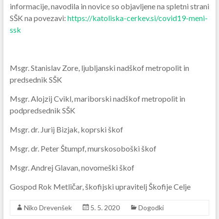
informacije, navodila in novice so objavljene na spletni strani
SŠK na povezavi:
https://katoliska-cerkev.si/covid19-meni-
ssk
Msgr. Stanislav Zore, ljubljanski nadškof metropolit in
predsednik SŠK
Msgr. Alojzij Cvikl, mariborski nadškof metropolit in
podpredsednik SŠK
Msgr. dr. Jurij Bizjak, koprski škof
Msgr. dr. Peter Štumpf, murskosoboški škof
Msgr. Andrej Glavan, novomeški škof
Gospod Rok Metličar, škofijski upravitelj Škofije Celje
Niko Drevenšek
5. 5. 2020
Dogodki