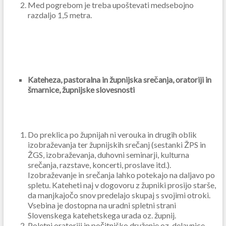
Med pogrebom je treba upoštevati medsebojno
razdaljo 1,5 metra.
Kateheza, pastoralna in župnijska srečanja, oratoriji in
šmarnice, župnijske slovesnosti
Do preklica po župnijah ni verouka in drugih oblik
izobraževanja ter župnijskih srečanj (sestanki ŽPS in
ŽGS, izobraževanja, duhovni seminarji, kulturna
srečanja, razstave, koncerti, proslave itd.).
Izobraževanje in srečanja lahko potekajo na daljavo po
spletu. Kateheti naj v dogovoru z župniki prosijo starše,
da manjkajočo snov predelajo skupaj s svojimi otroki.
Vsebina je dostopna na uradni spletni strani
Slovenskega katehetskega urada oz. župnij.
Poletni oratoriji in počitniško druženje oz. delavnice