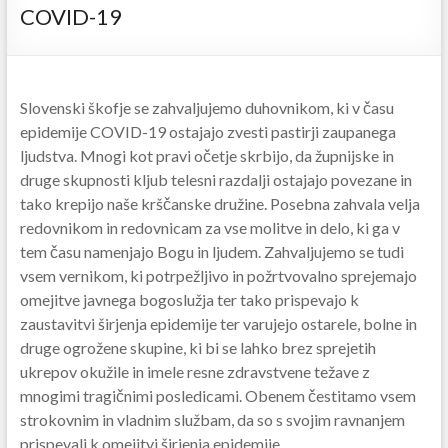
COVID-19
Slovenski škofje se zahvaljujemo duhovnikom, ki v času
epidemije COVID-19 ostajajo zvesti pastirji zaupanega
ljudstva. Mnogi kot pravi očetje skrbijo, da župnijske in
druge skupnosti kljub telesni razdalji ostajajo povezane in
tako krepijo naše krščanske družine. Posebna zahvala velja
redovnikom in redovnicam za vse molitve in delo, ki ga v
tem času namenjajo Bogu in ljudem. Zahvaljujemo se tudi
vsem vernikom, ki potrpežljivo in požrtvovalno sprejemajo
omejitve javnega bogoslužja ter tako prispevajo k
zaustavitvi širjenja epidemije ter varujejo ostarele, bolne in
druge ogrožene skupine, ki bi se lahko brez sprejetih
ukrepov okužile in imele resne zdravstvene težave z
mnogimi tragičnimi posledicami. Obenem čestitamo vsem
strokovnim in vladnim službam, da so s svojim ravnanjem
prispevali k omejitvi širjenja epidemije.