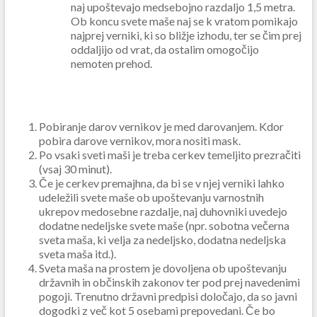
naj upoštevajo medsebojno razdaljo 1,5 metra.
Ob koncu svete maše naj se k vratom pomikajo
najprej verniki, ki so bližje izhodu, ter se čim prej
oddaljijo od vrat, da ostalim omogočijo
nemoten prehod.
Pobiranje darov vernikov je med darovanjem. Kdor
pobira darove vernikov, mora nositi mask.
Po vsaki sveti maši je treba cerkev temeljito prezračiti
(vsaj 30 minut).
Če je cerkev premajhna, da bi se v njej verniki lahko
udeležili svete maše ob upoštevanju varnostnih
ukrepov medosebne razdalje, naj duhovniki uvedejo
dodatne nedeljske svete maše (npr. sobotna večerna
sveta maša, ki velja za nedeljsko, dodatna nedeljska
sveta maša itd.).
Sveta maša na prostem je dovoljena ob upoštevanju
državnih in občinskih zakonov ter pod prej navedenimi
pogoji. Trenutno državni predpisi določajo, da so javni
dogodki z več kot 5 osebami prepovedani. Če bo