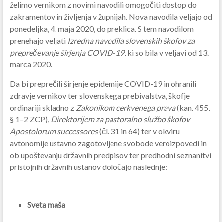
želimo vernikom z novimi navodili omogočiti dostop do
zakramentov in življenja v župnijah. Nova navodila veljajo od
ponedeljka, 4. maja 2020, do preklica. S tem navodilom
prenehajo veljati
Izredna navodila slovenskih škofov za
preprečevanje širjenja COVID-19
,
ki so bila v veljavi od 13.
marca 2020.
Da bi preprečili širjenje epidemije COVID-19 in ohranili
zdravje vernikov ter slovenskega prebivalstva, š
kofje
ordinariji skladno z
Zakonikom cerkvenega prava
(kan. 455,
§ 1–2 ZCP),
Direktorijem za pastoralno službo škofov
Apostolorum successores
(čl. 31 in 64) ter v okviru
avtonomije ustavno zagotovljene svobode veroizpovedi in
ob upoštevanju državnih predpisov ter predhodni seznanitvi
pristojnih državnih ustanov določajo naslednje:
Sveta maša