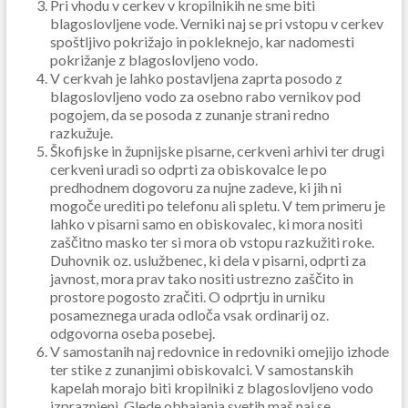
Pri vhodu v cerkev v kropilnikih ne sme biti
blagoslovljene vode. Verniki naj se pri vstopu v cerkev
spoštljivo pokrižajo in pokleknejo, kar nadomesti
pokrižanje z blagoslovljeno vodo.
V cerkvah je lahko postavljena zaprta posodo z
blagoslovljeno vodo za osebno rabo vernikov pod
pogojem, da se posoda z zunanje strani redno
razkužuje.
Škofijske in župnijske pisarne, cerkveni arhivi ter drugi
cerkveni uradi so odprti za obiskovalce le po
predhodnem dogovoru za nujne zadeve, ki jih ni
mogoče urediti po telefonu ali spletu. V tem primeru je
lahko v pisarni samo en obiskovalec, ki mora nositi
zaščitno masko ter si mora ob vstopu razkužiti roke.
Duhovnik oz. uslužbenec, ki dela v pisarni, odprti za
javnost, mora prav tako nositi ustrezno zaščito in
prostore pogosto zračiti. O odprtju in urniku
posameznega urada odloča vsak ordinarij oz.
odgovorna oseba posebej.
V samostanih naj redovnice in redovniki omejijo izhode
ter stike z zunanjimi obiskovalci. V samostanskih
kapelah morajo biti kropilniki z blagoslovljeno vodo
izpraznjeni. Glede obhajanja svetih maš naj se