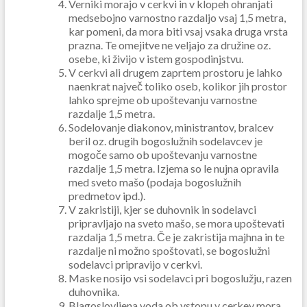
Verniki morajo v cerkvi in v klopeh ohranjati
medsebojno varnostno razdaljo vsaj 1,5 metra,
kar pomeni, da mora biti vsaj vsaka druga vrsta
prazna. Te omejitve ne veljajo za družine oz.
osebe, ki živijo v istem gospodinjstvu.
V cerkvi ali drugem zaprtem prostoru je lahko
naenkrat največ toliko oseb, kolikor jih prostor
lahko sprejme ob upoštevanju varnostne
razdalje 1,5 metra.
Sodelovanje diakonov, ministrantov, bralcev
beril oz. drugih bogoslužnih sodelavcev je
mogoče samo ob upoštevanju varnostne
razdalje 1,5 metra. Izjema so le nujna opravila
med sveto mašo (podaja bogoslužnih
predmetov ipd.).
V zakristiji, kjer se duhovnik in sodelavci
pripravljajo na sveto mašo, se mora upoštevati
razdalja 1,5 metra. Če je zakristija majhna in te
razdalje ni možno spoštovati, se bogoslužni
sodelavci pripravijo v cerkvi.
Maske nosijo vsi sodelavci pri bogoslužju, razen
duhovnika.
Blagoslovljena voda ob vstopu v cerkev mora