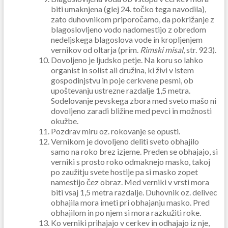
biti umaknjena (glej 24. točko tega navodila),
zato duhovnikom priporočamo, da pokrižanje z
blagoslovljeno vodo nadomestijo z obredom
nedeljskega blagoslova vode in kropljenjem
vernikov od oltarja (prim.
Rimski misal
, str. 923).
Dovoljeno je ljudsko petje. Na koru so lahko
organist in solist ali družina, ki živi v istem
gospodinjstvu in poje cerkvene pesmi, ob
upoštevanju ustrezne razdalje 1,5 metra.
Sodelovanje pevskega zbora med sveto mašo ni
dovoljeno zaradi bližine med pevci in možnosti
okužbe.
Pozdrav miru oz. rokovanje se opusti.
Vernikom je dovoljeno deliti sveto obhajilo
samo na roko brez izjeme. Preden se obhajajo, si
verniki s prosto roko odmaknejo masko, takoj
po zaužitju svete hostije pa si masko zopet
namestijo čez obraz. Med verniki v vrsti mora
biti vsaj 1,5 metra razdalje. Duhovnik oz. delivec
obhajila mora imeti pri obhajanju masko. Pred
obhajilom in po njem si mora razkužiti roke
.
Ko verniki prihajajo v cerkev in odhajajo iz nje,