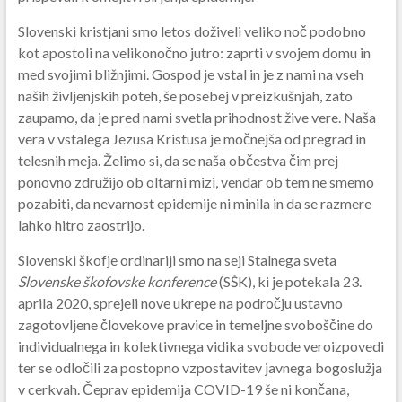
Slovenski kristjani smo letos doživeli veliko noč podobno
kot apostoli na velikonočno jutro: zaprti v svojem domu in
med svojimi bližnjimi. Gospod je vstal in je z nami na vseh
naših življenjskih poteh, še posebej v preizkušnjah, zato
zaupamo, da je pred nami svetla prihodnost žive vere. Naša
vera v vstalega Jezusa Kristusa je močnejša od pregrad in
telesnih meja. Želimo si, da se naša občestva čim prej
ponovno združijo ob oltarni mizi, vendar ob tem ne smemo
pozabiti, da nevarnost epidemije ni minila in da se razmere
lahko hitro zaostrijo.
Slovenski škofje ordinariji smo na seji Stalnega sveta
Slovenske škofovske konference
(SŠK), ki je potekala 23.
aprila 2020, sprejeli nove ukrepe na področju ustavno
zagotovljene človekove pravice in temeljne svoboščine do
individualnega in kolektivnega vidika svobode veroizpovedi
ter se odločili za postopno vzpostavitev javnega bogoslužja
v cerkvah. Čeprav epidemija COVID-19 še ni končana,