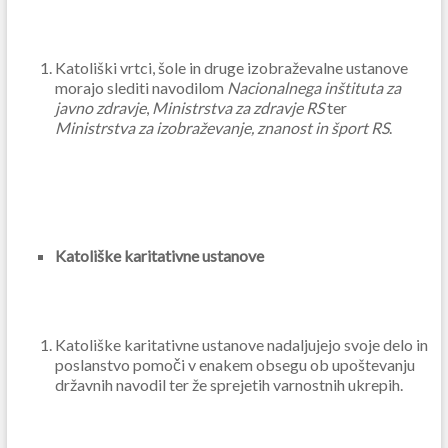
Katoliški vrtci, šole in druge izobraževalne ustanove
morajo slediti navodilom
Nacionalnega inštituta za
javno zdravje
,
Ministrstva za zdravje RS
ter
Ministrstva za izobraževanje, znanost in šport RS
.
Katoliške karitativne ustanove
Katoliške karitativne ustanove nadaljujejo svoje delo in
poslanstvo pomoči v enakem obsegu ob upoštevanju
državnih navodil ter že sprejetih varnostnih ukrepih.