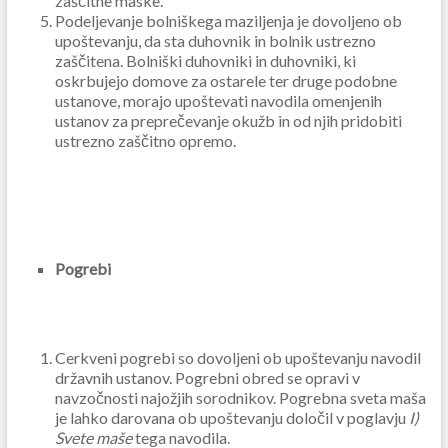
zaščitne maske.
Podeljevanje bolniškega maziljenja je dovoljeno ob
upoštevanju, da sta duhovnik in bolnik ustrezno
zaščitena. Bolniški duhovniki in duhovniki, ki
oskrbujejo domove za ostarele ter druge podobne
ustanove, morajo upoštevati navodila omenjenih
ustanov za preprečevanje okužb in od njih pridobiti
ustrezno zaščitno opremo.
Pogrebi
Cerkveni pogrebi so dovoljeni ob upoštevanju navodil
državnih ustanov. Pogrebni obred se opravi v
navzočnosti najožjih sorodnikov. Pogrebna sveta maša
je lahko darovana ob upoštevanju določil v poglavju
I)
Svete maše
tega navodila.