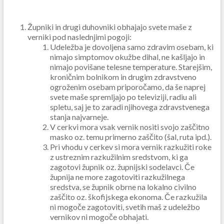
Župniki in drugi duhovniki obhajajo svete maše z
verniki pod naslednjimi pogoji:
Udeležba je dovoljena samo zdravim osebam, ki
nimajo simptomov okužbe dihal, ne kašljajo in
nimajo povišane telesne temperature. Starejšim,
kroničnim bolnikom in drugim zdravstveno
ogroženim osebam priporočamo, da še naprej
svete maše spremljajo po televiziji, radiu ali
spletu, saj je to zaradi njihovega zdravstvenega
stanja najvarneje.
V cerkvi mora vsak vernik nositi svojo zaščitno
masko oz. temu primerno zaščito (šal, ruta ipd.).
Pri vhodu v cerkev
si
mora vernik razkužiti roke
z ustreznim razkužilnim sredstvom, ki ga
zagotovi župnik oz. župnijski sodelavci. Če
župnija ne more zagotoviti razkužilnega
sredstva, se župnik obrne na lokalno civilno
zaščito oz. škofijskega ekonoma. Če razkužila
ni mogoče zagotoviti, svetih maš z udeležbo
vernikov ni mogoče obhajati.