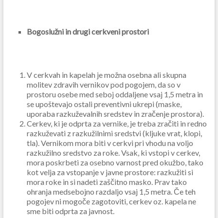
Bogoslužni in drugi cerkveni prostori
V cerkvah in kapelah je možna osebna ali skupna
molitev zdravih vernikov pod pogojem, da so v
prostoru osebe med seboj oddaljene vsaj 1,5 metra in
se upoštevajo ostali preventivni ukrepi (maske,
uporaba razkuževalnih sredstev in zračenje prostora).
Cerkev, ki je odprta za vernike, je treba zračiti in redno
razkuževati z razkužilnimi sredstvi (kljuke vrat, klopi,
tla). Vernikom mora biti v cerkvi pri vhodu na voljo
razkužilno sredstvo za roke. Vsak, ki vstopi v cerkev,
mora poskrbeti za osebno varnost pred okužbo, tako
kot velja za vstopanje v javne prostore: razkužiti si
mora roke in si nadeti zaščitno masko. Prav tako
ohranja medsebojno razdaljo vsaj 1,5 metra. Če teh
pogojev ni mogoče zagotoviti, cerkev oz. kapela ne
sme biti odprta za javnost.