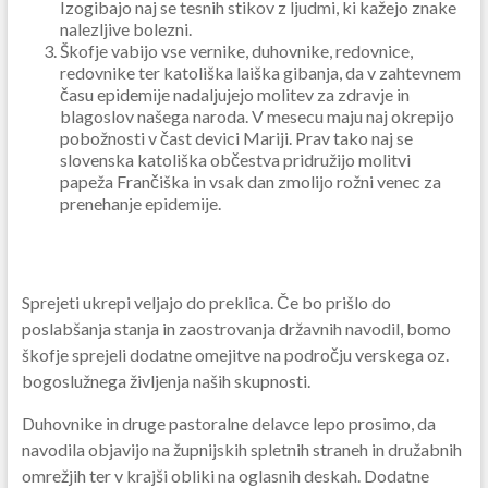
Izogibajo naj se tesnih stikov z ljudmi, ki kažejo znake
nalezljive bolezni.
Škofje vabijo vse vernike, duhovnike, redovnice,
redovnike ter katoliška laiška gibanja, da v zahtevnem
času epidemije nadaljujejo molitev za zdravje in
blagoslov našega naroda. V mesecu maju naj okrepijo
pobožnosti v čast devici Mariji. Prav tako naj se
slovenska katoliška občestva pridružijo molitvi
papeža Frančiška in vsak dan zmolijo rožni venec za
prenehanje epidemije.
Sprejeti ukrepi veljajo do preklica. Če bo prišlo do
poslabšanja stanja in zaostrovanja državnih navodil, bomo
škofje sprejeli dodatne omejitve na področju verskega oz.
bogoslužnega življenja naših skupnosti.
Duhovnike in druge pastoralne delavce lepo prosimo, da
navodila objavijo na župnijskih spletnih straneh in družabnih
omrežjih ter v krajši obliki na oglasnih deskah. Dodatne