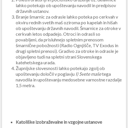
lahko potekajo ob upoštevanju navodil in predpisov
državnih ustanov.
Branje šmarnic za odrasle lahko poteka po cerkvah v
okviru rednih svetih maš oziroma po kapelah in hišah
ob upoštevanju državnih navodil. Šmarnice za otroke v
cerkvah letos odpadejo. Otroci in odrasli so
povabljeni, da prisluhnejo spletnim prenosom
šmarnične pobožnosti (Radio Ognjišče, TV Exodus in
drugi spletni prenosi). Gradivo za otroke in odrasle je
objavljeno tudi na spletni strani Slovenskega
katehetskega urada.
Župnijske slovesnosti lahko potekajo zgolj ob
upoštevanju določil v poglavju
I) Svete maše
tega
navodila in upoštevanju medosebne varnostne razdalje
1,5 metra.
Katoliške izobraževalne in vzgojne ustanove