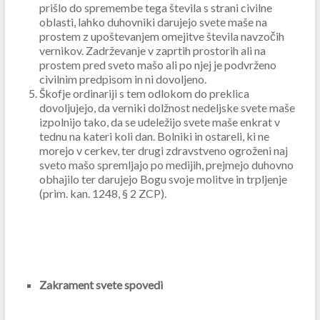
prišlo do spremembe tega števila s strani civilne
oblasti, lahko duhovniki darujejo svete maše na
prostem z upoštevanjem omejitve števila navzočih
vernikov. Zadrževanje v zaprtih prostorih ali na
prostem pred sveto mašo ali po njej je podvrženo
civilnim predpisom in ni dovoljeno.
Škofje ordinariji s tem odlokom do preklica
dovoljujejo, da verniki dolžnost nedeljske svete maše
izpolnijo tako, da se udeležijo svete maše enkrat v
tednu na kateri koli dan. Bolniki in ostareli, ki ne
morejo v cerkev,
ter drugi zdravstveno ogroženi
naj
sveto mašo spremljajo po medijih, prejmejo duhovno
obhajilo ter darujejo Bogu svoje molitve in trpljenje
(prim. kan. 1248, § 2 ZCP).
Zakrament svete spovedi