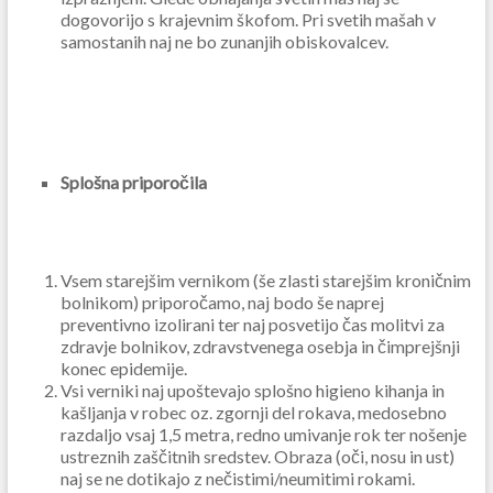
dogovorijo s krajevnim
škofom. Pri svetih mašah v
samostanih naj ne bo zunanjih obiskovalcev.
Splošna priporočila
Vsem starejšim vernikom (še zlasti starejšim kroničnim
bolnikom) priporočamo, naj bodo še naprej
preventivno izolirani ter naj posvetijo čas molitvi za
zdravje bolnikov, zdravstvenega osebja in čimprejšnji
konec epidemije.
Vsi verniki naj upoštevajo splošno higieno kihanja in
kašljanja v robec oz. zgornji del rokava, medosebno
razdaljo vsaj 1,5 metra, redno umivanje rok ter nošenje
ustreznih zaščitnih sredstev. Obraza (oči, nosu in ust)
naj se ne dotikajo z nečistimi/neumitimi rokami.