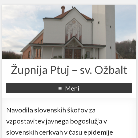
Župnija Ptuj – sv. Ožbalt
Meni
Navodila slovenskih škofov za
vzpostavitev javnega bogoslužja v
slovenskih cerkvah v času epidemije