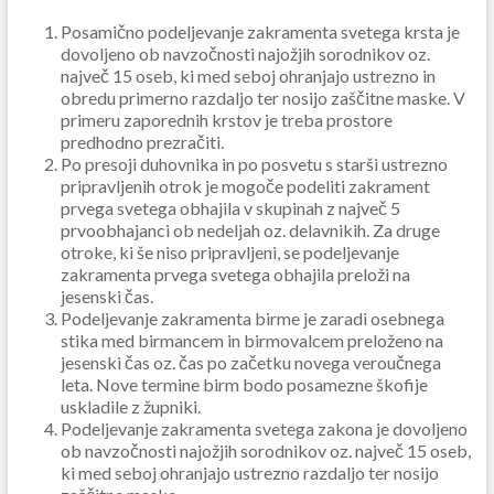
Posamično podeljevanje zakramenta svetega krsta je
dovoljeno ob navzočnosti najožjih sorodnikov oz.
največ 15 oseb, ki med seboj ohranjajo ustrezno in
obredu primerno razdaljo ter nosijo zaščitne maske. V
primeru zaporednih krstov je treba prostore
predhodno prezračiti.
Po presoji duhovnika in po posvetu s starši ustrezno
pripravljenih otrok je mogoče podeliti zakrament
prvega svetega obhajila v skupinah z največ 5
prvoobhajanci ob nedeljah oz. delavnikih. Za druge
otroke, ki še niso pripravljeni, se podeljevanje
zakramenta prvega svetega obhajila preloži na
jesenski čas.
Podeljevanje zakramenta birme je zaradi osebnega
stika med birmancem in birmovalcem preloženo na
jesenski čas oz. čas po začetku novega veroučnega
leta. Nove termine birm bodo posamezne škofije
uskladile z župniki.
Podeljevanje zakramenta svetega zakona je dovoljeno
ob navzočnosti najožjih sorodnikov oz. največ 15 oseb,
ki med seboj ohranjajo ustrezno razdaljo ter nosijo