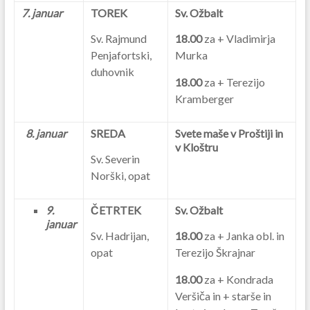
7. januar
TOREK
Sv. Ožbalt
Sv. Rajmund
18.00
za + Vladimirja
Penjafortski,
Murka
duhovnik
18.00
za + Terezijo
Kramberger
8. januar
SREDA
Svete maše v Proštiji in
v Kloštru
Sv. Severin
Norški, opat
9.
ČETRTEK
Sv. Ožbalt
januar
Sv. Hadrijan,
18.00
za + Janka obl. in
opat
Terezijo Škrajnar
18.00
za + Kondrada
Veršiča in + starše in