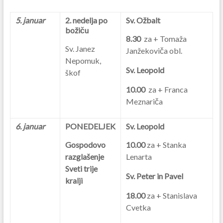
5. januar
2. nedelja po
Sv. Ožbalt
božiču
8.30
za + Tomaža
Sv. Janez
Janžekoviča obl.
Nepomuk,
Sv. Leopold
škof
10.00
za + Franca
Meznariča
6. januar
PONEDELJEK
Sv. Leopold
Gospodovo
10.00
za + Stanka
razglašenje
Lenarta
Sveti trije
Sv. Peter in Pavel
kralji
18.00
za + Stanislava
Cvetka