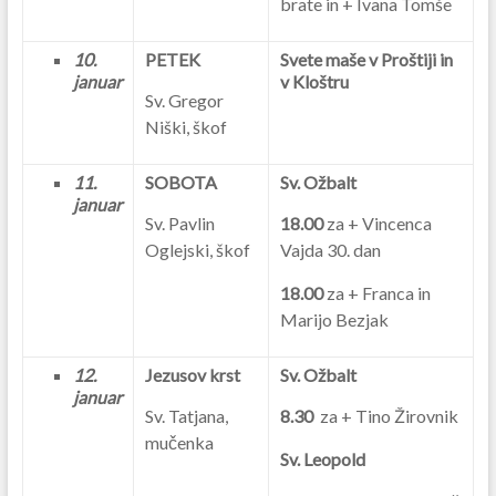
brate in + Ivana Tomše
10.
PETEK
Svete maše v Proštiji in
januar
v Kloštru
Sv. Gregor
Niški, škof
11.
SOBOTA
Sv. Ožbalt
januar
Sv. Pavlin
18.00
za + Vincenca
Oglejski, škof
Vajda 30. dan
18.00
za + Franca in
Marijo Bezjak
12.
Jezusov krst
Sv. Ožbalt
januar
Sv. Tatjana,
8.30
za + Tino Žirovnik
mučenka
Sv. Leopold