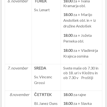
6. november
TOREK
18.00
za + Ivana
Kramarja obl.
Sv. Lenart
18.00
za + Marijo
Andolšek obl. in + iz
družine Andolšek
18.00
za + Jožeta
Perneka obl.
18.00
za + Vladimirja
Krajnca osmina
7. november
SREDA
Svete maše ob 7.30 in
ob 18. uri v Kloštru in
Sv. Vincenc
ob 7.30 v Proštiji
Grossi
8.november
ČETRTEK
18.00
za rajne
Bl. Janez Duns
18.00
za + Slavka