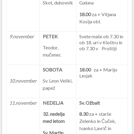
Skot, duhovnik
Galuna
18.00
za + Vitjana
Kosija obl.
9.november
PETEK
Svete maše ob 7.30 in
ob 18. uri v Kloštru in
Teodor,
ob 7.30 v Proštiji
mučenec
SOBOTA
18.00
za + Marijo
Lesjak
10.november
Sv. Leon Veliki,
papež
11.november
NEDELJA
Sv. Ožbalt
32. nedelja
8.30
za + starše
med letom
Zelenko in Čuček,
Ivanko Lavrič in
Sv. Martin