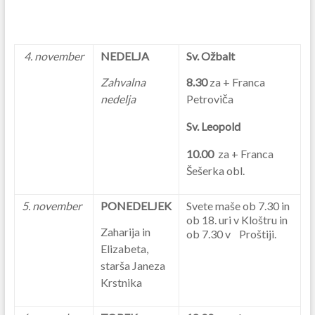
4. november
NEDELJA
Sv. Ožbalt
Zahvalna
8.30
za + Franca
nedelja
Petroviča
Sv. Leopold
10.00
za + Franca
Šešerka obl.
5. november
PONEDELJEK
Svete maše ob 7.30 in
ob 18. uri v Kloštru in
Zaharija in
ob 7.30 v Proštiji.
Elizabeta,
starša Janeza
Krstnika