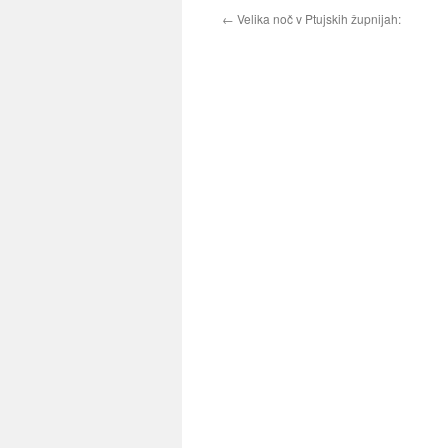
←
Velika noč v Ptujskih župnijah: