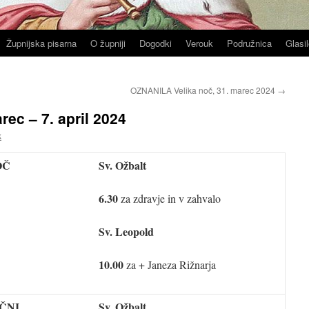
Župnijska pisarna
O župniji
Dogodki
Verouk
Podružnica
Glasil
OZNANILA Velika noč, 31. marec 2024
→
ec – 7. april 2024
k
OČ
Sv. Ožbalt
6.30
za zdravje in v zahvalo
Sv. Leopold
10.00
za + Janeza Rižnarja
ČNI
Sv. Ožbalt