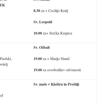
EK
8.30
za + Cecilijo Kralj
Sv. Leopold
10.00
za+ Srečka Krajnca
Sv. Ožbalt
19.00
Paolski,
za + Marijo Slanič
vitelj
19.00
za osvoboditev odvisnosti
Sv. maše v Kloštru in Proštiji
kof