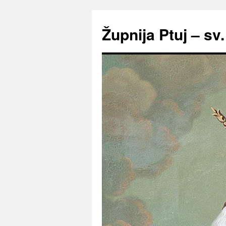
Preskoči
na
Župnija Ptuj – sv
vsebino