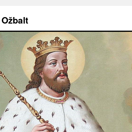
. Ožbalt