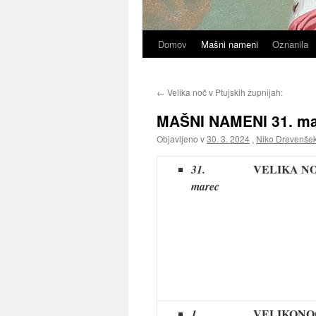
Domov
Mašni nameni
Oznanila
←
Velika noč v Ptujskih župnijah:
MAŠNI NAMENI 31. mar
Objavljeno v
30. 3. 2024
,
Niko Drevenše
VELIKA N
31.
marec
VELIKONO
1.