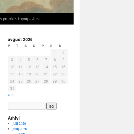
o ptujskih župnij – Junij
avgust 2026
P
T
S
Č
P
S
N
1
2
3
4
5
6
7
8
9
10
11
12
13
14
15
16
17
18
19
20
21
22
23
24
25
26
27
28
29
30
31
« Jul
Arhivi
julij 2026
junij 2026