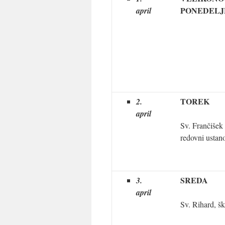
PONEDELJ
april
TOREK
2.
april
Sv. Frančišek 
redovni ustano
SREDA
3.
april
Sv. Rihard, š