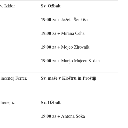
Sv. Ožbalt
v. Izidor
19.00
za + Jožefa Šenkiša
19.00
za + Mirana Čeha
19.00
za + Mojco Žirovnik
19.00
za + Marijo Majcen 8. dan
Sv. maše v Kloštru in Proštiji
incencij Ferrer,
Sv. Ožbalt
 Irenej iz
19.00
za + Antona Soka