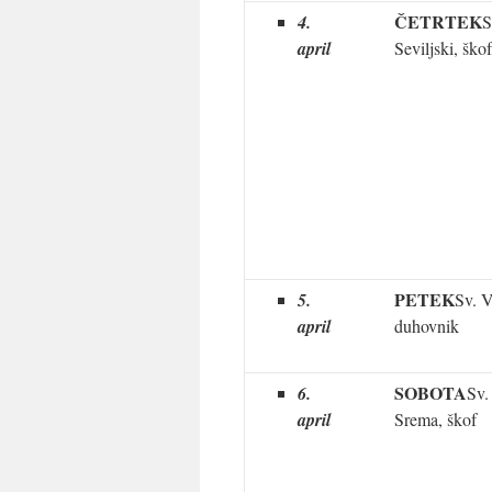
ČETRTEK
4.
S
april
Seviljski, škof
PETEK
5.
Sv. V
april
duhovnik
SOBOTA
6.
Sv.
april
Srema, škof