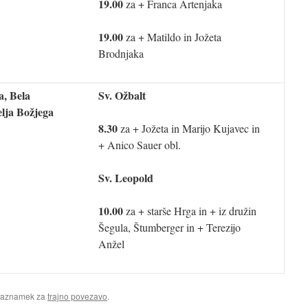
19.00
za + Franca Artenjaka
19.00
za + Matildo in Jožeta
Brodnjaka
a, Bela
Sv. Ožbalt
elja Božjega
8.30
za + Jožeta in Marijo Kujavec in
+ Anico Sauer obl.
Sv. Leopold
10.00
za + starše Hrga in + iz družin
Šegula, Štumberger in + Terezijo
Anžel
Zaznamek za
trajno povezavo
.