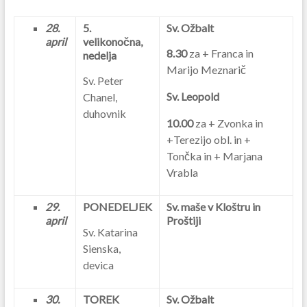
28.
5.
Sv. Ožbalt
april
velikonočna,
8.30
za + Franca in
nedelja
Marijo Meznarič
Sv. Peter
Sv. Leopold
Chanel,
duhovnik
10.00
za + Zvonka in
+Terezijo obl. in +
Tončka in + Marjana
Vrabla
29.
PONEDELJEK
Sv. maše v Kloštru in
april
Proštiji
Sv. Katarina
Sienska,
devica
30.
TOREK
Sv. Ožbalt