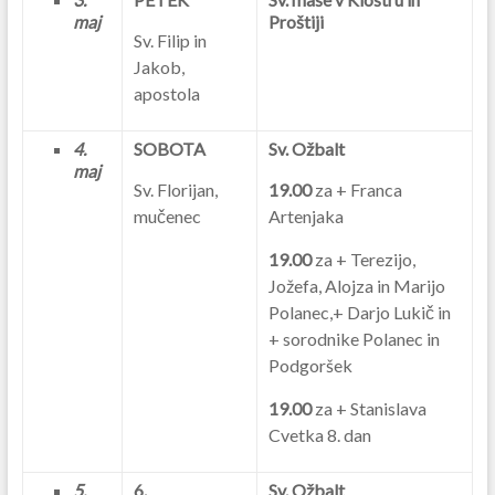
maj
Proštiji
Sv. Filip in
Jakob,
apostola
4.
SOBOTA
Sv. Ožbalt
maj
Sv. Florijan,
19.00
za + Franca
mučenec
Artenjaka
19.00
za + Terezijo,
Jožefa, Alojza in Marijo
Polanec,+ Darjo Lukič in
+ sorodnike Polanec in
Podgoršek
19.00
za + Stanislava
Cvetka 8. dan
5.
6.
Sv. Ožbalt