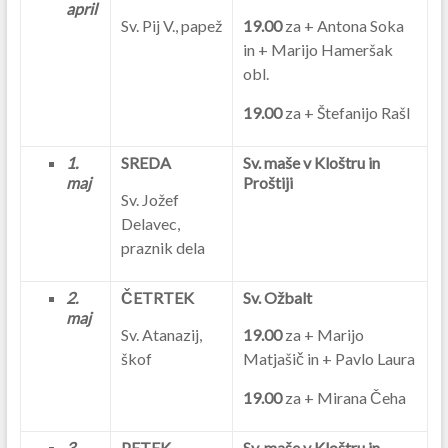
april
Sv. Pij V., papež
19.00
za + Antona Soka
in + Marijo Hameršak
obl.
19.00
za + Štefanijo Rašl
1.
SREDA
Sv. maše v Kloštru in
maj
Proštiji
Sv. Jožef
Delavec,
praznik dela
2.
ČETRTEK
Sv. Ožbalt
maj
Sv. Atanazij,
19.00
za + Marijo
škof
Matjašič in + Pavlo Laura
19.00
za + Mirana Čeha
3.
PETEK
Sv. maše v Kloštru in