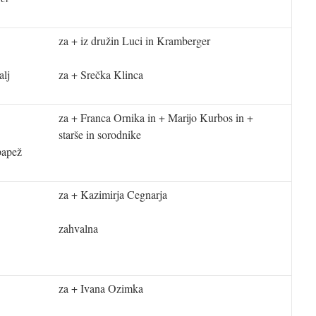
za + iz družin Luci in Kramberger
alj
za + Srečka Klinca
za + Franca Ornika in + Marijo Kurbos in +
starše in sorodnike
 papež
za + Kazimirja Cegnarja
zahvalna
za + Ivana Ozimka