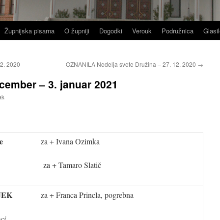
Župnijska pisarna
O župniji
Dogodki
Verouk
Podružnica
Glasil
2. 2020
OZNANILA Nedelja svete Družina – 27. 12. 2020
→
ember – 3. januar 2021
ek
e
za + Ivana Ozimka
za + Tamaro Slatič
JEK
za + Franca Princla, pogrebna
ci