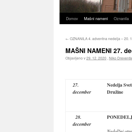
Domov
Mašni nameni
Oznanila
←
OZNANILA 4. adventna nedelja – 20. 1
MAŠNI NAMENI 27. dec
Objavljeno v
29. 12. 2020
,
Niko Drevenš
Nedelja Svet
27.
Družine
december
PONEDEL
28.
december
Nedolžni otro