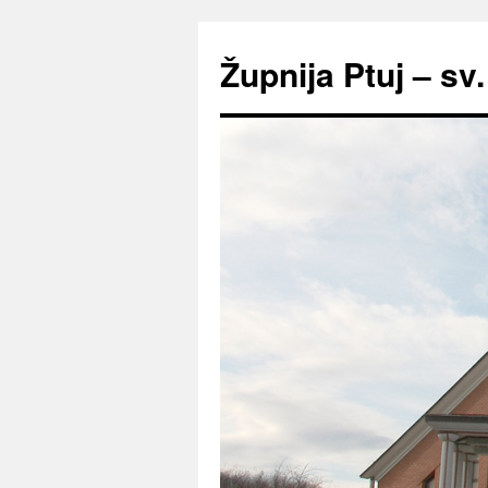
Preskoči
na
Župnija Ptuj – sv
vsebino