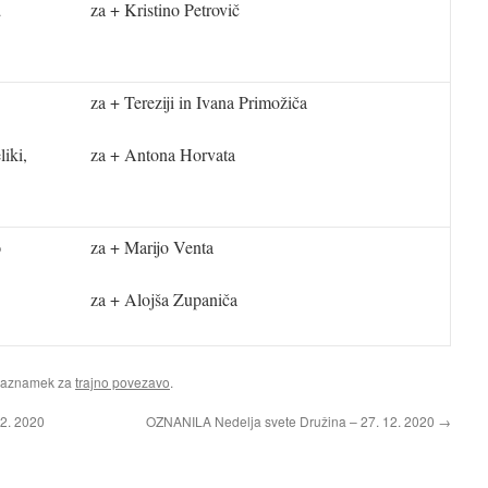
a
za + Kristino Petrovič
za + Tereziji in Ivana Primožiča
liki,
za + Antona Horvata
o
za + Marijo Venta
za + Alojša Zupaniča
Zaznamek za
trajno povezavo
.
2. 2020
OZNANILA Nedelja svete Družina – 27. 12. 2020
→