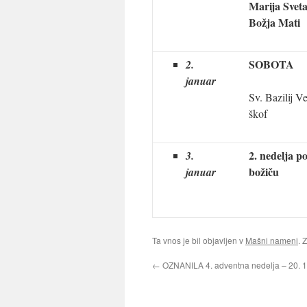
Marija Svet
Božja Mati
SOBOTA
2.
januar
Sv. Bazilij Ve
škof
2. nedelja p
3.
božiču
januar
Ta vnos je bil objavljen v
Mašni nameni
. 
←
OZNANILA 4. adventna nedelja – 20. 1