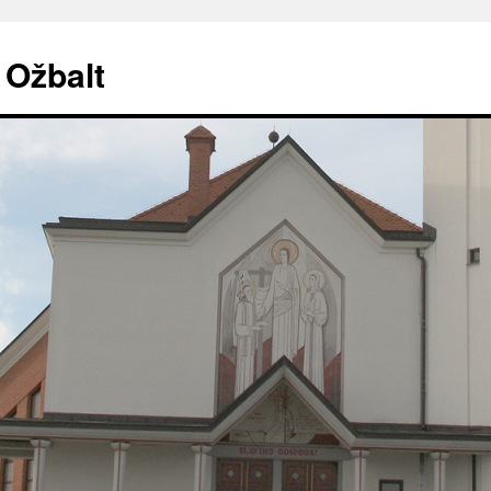
. Ožbalt