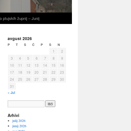
o ptujskih župnij – Junij
avgust 2026
P
T
S
Č
P
S
N
1
2
3
4
5
6
7
8
9
10
11
12
13
14
15
16
17
18
19
20
21
22
23
24
25
26
27
28
29
30
31
« Jul
Arhivi
julij 2026
junij 2026