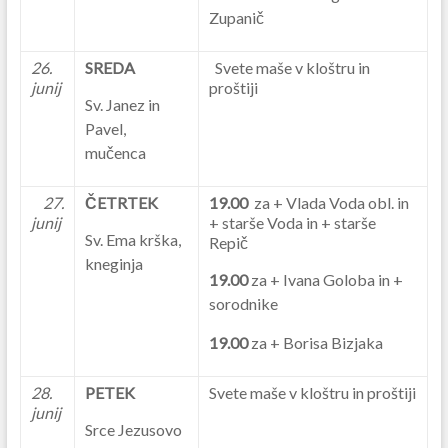
Zupanič
26.
SREDA
Svete maše v kloštru in
junij
proštiji
Sv. Janez in
Pavel,
mučenca
27.
ČETRTEK
19.00
za + Vlada Voda obl. in
junij
+ starše Voda in + starše
Sv. Ema krška,
Repič
kneginja
19.00
za + Ivana Goloba in +
sorodnike
19.00
za + Borisa Bizjaka
28.
PETEK
Svete maše v kloštru in proštiji
junij
Srce Jezusovo