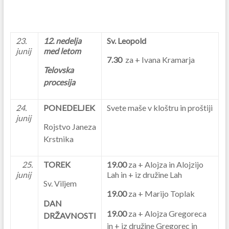
23.
12. nedelja
Sv. Leopold
junij
med letom
7.30
za + Ivana Kramarja
Telovska
procesija
24.
PONEDELJEK
Svete maše v kloštru in proštiji
junij
Rojstvo Janeza
Krstnika
25.
TOREK
19.00
za + Alojza in Alojzijo
junij
Lah in + iz družine Lah
Sv. Viljem
19.00
za + Marijo Toplak
DAN
19.00
za + Alojza Gregoreca
DRŽAVNOSTI
in + iz družine Gregorec in