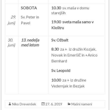
SOBOTA
10.30
sv. maša v domu
starejših
29.
Sv. Peter in
19.00 sveta maša samo v
junij
Pavel
Kloštru
30.
13. nedelja
Sv. Ožbalt
junij
med letom
8.30
za + iz družin Kozjak,
Novak in Emeršič in +Anico
Bernhard
Sv. Leopold
10.00
za + iz družine
Vedernjak in Bezjak
Niko Drevenšek
27. 6. 2019
Mašni nameni