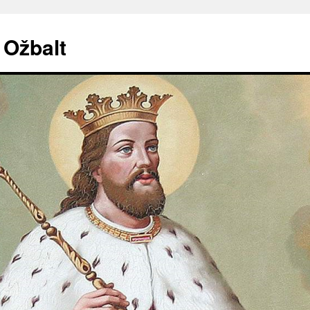
. Ožbalt