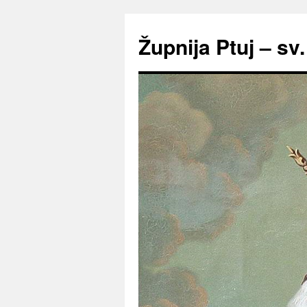
Preskoči
na
Župnija Ptuj – sv
vsebino