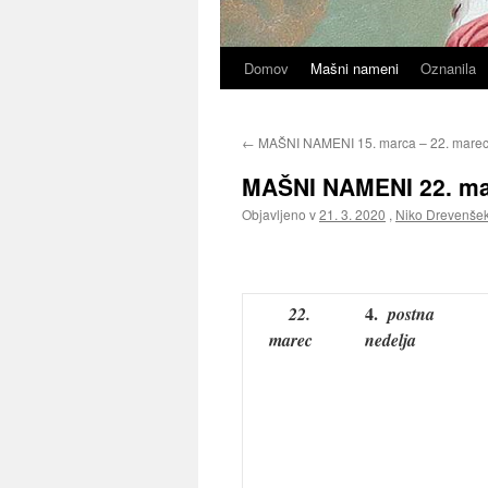
Domov
Mašni nameni
Oznanila
←
MAŠNI NAMENI 15. marca – 22. mare
MAŠNI NAMENI 22. mar
Objavljeno v
21. 3. 2020
,
Niko Drevenše
4.
22.
postna
marec
nedelja