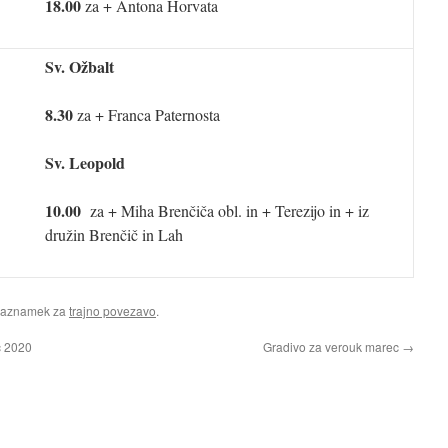
18.00
za + Antona Horvata
Sv. Ožbalt
8.30
za + Franca Paternosta
Sv. Leopold
10.00
za + Miha Brenčiča obl. in + Terezijo in + iz
družin Brenčič in Lah
Zaznamek za
trajno povezavo
.
c 2020
Gradivo za verouk marec
→