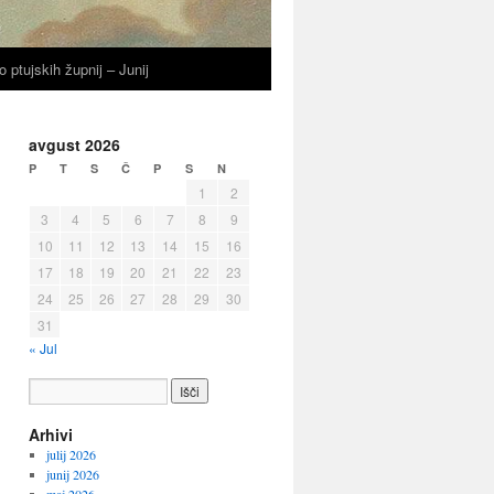
o ptujskih župnij – Junij
avgust 2026
P
T
S
Č
P
S
N
1
2
3
4
5
6
7
8
9
10
11
12
13
14
15
16
17
18
19
20
21
22
23
24
25
26
27
28
29
30
31
« Jul
Arhivi
julij 2026
junij 2026