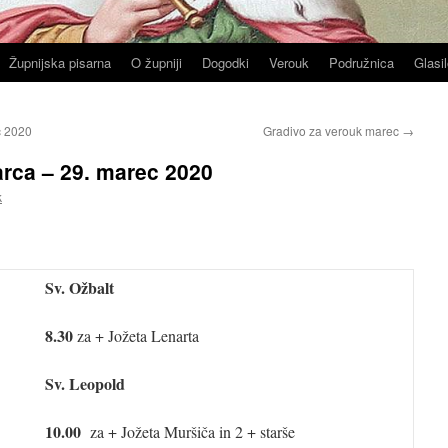
Župnijska pisarna
O župniji
Dogodki
Verouk
Podružnica
Glasil
c 2020
Gradivo za verouk marec
→
ca – 29. marec 2020
k
Sv. Ožbalt
8.30
za + Jožeta Lenarta
Sv. Leopold
10.00
za + Jožeta Muršiča in 2 + starše