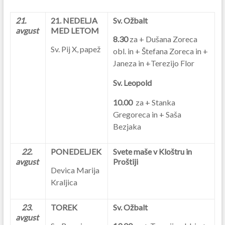
21.
21. NEDELJA
Sv. Ožbalt
avgust
MED LETOM
8.30
za + Dušana Zoreca
Sv. Pij X, papež
obl. in + Štefana Zoreca in +
Janeza in +Terezijo Flor
Sv. Leopold
10.00
za + Stanka
Gregoreca in + Saša
Bezjaka
22.
PONEDELJEK
Svete maše v Kloštru in
avgust
Proštiji
Devica Marija
Kraljica
23.
TOREK
Sv. Ožbalt
avgust