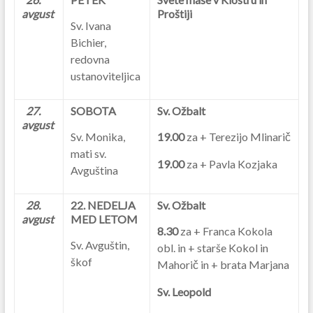
avgust
Proštiji
Sv. Ivana
Bichier,
redovna
ustanoviteljica
27.
SOBOTA
Sv. Ožbalt
avgust
Sv. Monika,
19.00
za + Terezijo Mlinarič
mati sv.
19.00
za + Pavla Kozjaka
Avguština
28.
22. NEDELJA
Sv. Ožbalt
avgust
MED LETOM
8.30
za + Franca Kokola
Sv. Avguštin,
obl. in + starše Kokol in
škof
Mahorič in + brata Marjana
Sv. Leopold