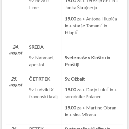
Sv. Roza iz
19.00
za + Terezijo obl. in +
Lime
Janka Škrajnerja
19.00
za + Antona Hlupiča
in + starše Tomanič in
Hlupič
24.
SREDA
avgust
Sv. Natanael,
Svete maše v Kloštru in
apostol
Proštiji
25.
ČETRTEK
Sv. Ožbalt
avgust
Sv. Ludvik IX.
19.00
za + Darjo Lukič in +
francoski kralj
sorodnike Polanec
19.00
za + Martino Obran
in + sina Mirana
26.
PETEK
Svete maše v Kloštru in