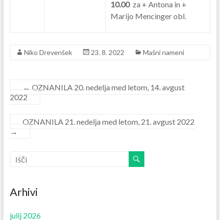
10.00
za + Antona in +
Marijo Mencinger obl.
Niko Drevenšek
23. 8. 2022
Mašni nameni
←
OZNANILA 20. nedelja med letom, 14. avgust
2022
OZNANILA 21. nedelja med letom, 21. avgust 2022
→
Arhivi
julij 2026