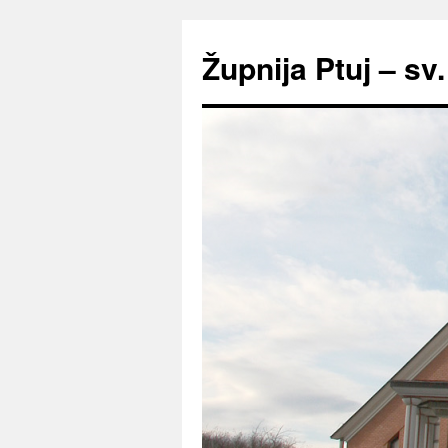
Preskoči
na
Župnija Ptuj – sv
vsebino