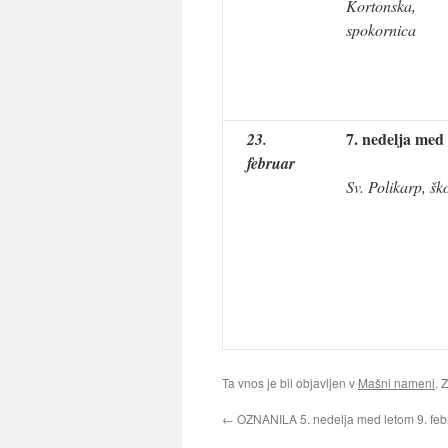
Kortonska,
spokornica
7. nedelja med
23.
februar
Sv. Polikarp, šk
Ta vnos je bil objavljen v
Mašni nameni
. 
←
OZNANILA 5. nedelja med letom 9. feb