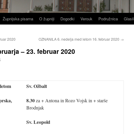
Župnijska pisarna
O župniji
Dogodki
Verouk
Podružnica
Glasil
ruar 2020
OZNANILA 6. nedelja med letom 16. februar 2020
→
uarja – 23. februar 2020
k
 letom
Sv. Ožbalt
prska,
8.30
za + Antona in Rozo Vojsk in + starše
Brodnjak
Sv. Leopold