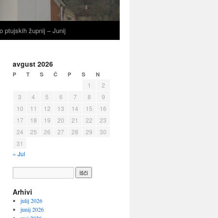
o ptujskih župnij – Junij
avgust 2026
P
T
S
Č
P
S
N
1
2
3
4
5
6
7
8
9
10
11
12
13
14
15
16
17
18
19
20
21
22
23
24
25
26
27
28
29
30
31
« Jul
Arhivi
julij 2026
junij 2026