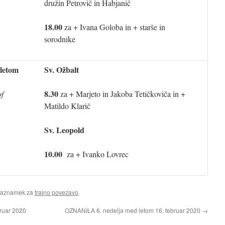
družin Petrovič in Habjanič
18.00
za + Ivana Goloba in + starše in
sorodnike
 letom
Sv. Ožbalt
8.30
of
za + Marjeto in Jakoba Tetičkoviča in +
Matildo Klarič
Sv. Leopold
10.00
za + Ivanko Lovrec
Zaznamek za
trajno povezavo
.
ruar 2020
OZNANILA 6. nedelja med letom 16. februar 2020
→