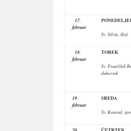
PONEDELJE
17.
februar
Sv. Silvin, škof
TOREK
18.
februar
Sv. Frančišek Re
duhovnik
SREDA
19.
februar
Sv. Konrad, spo
ČETRTEK
20.