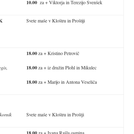
10.00
za + Viktorja in Terezijo Svenšek
K
Svete maše v Kloštru in Proštiji
18.00
za + Kristino Petrovič
18.00
gis,
za + iz družin Plohl in Mikulec
18.00
za + Marijo in Antona Veseliča
kornik
Svete maše v Kloštru in Proštji
18.00
za + Ivana Rašla osmina