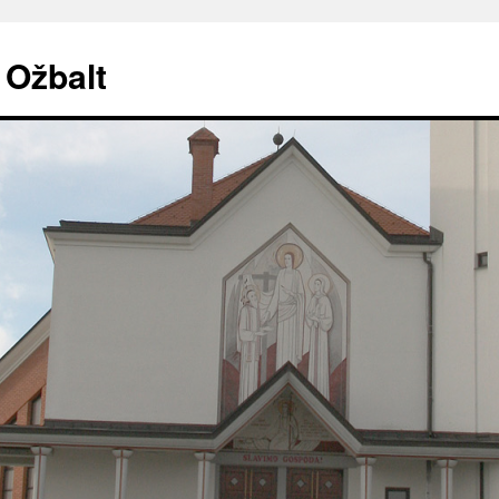
. Ožbalt