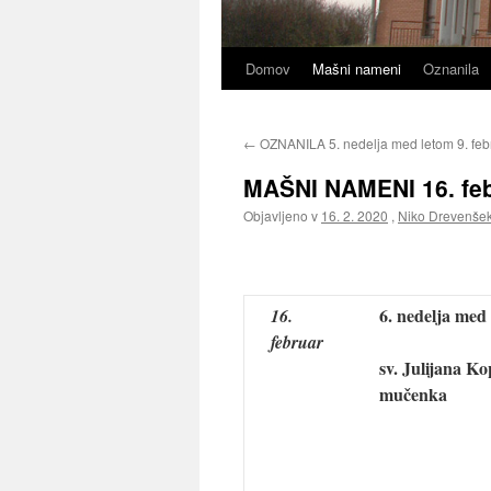
Domov
Mašni nameni
Oznanila
←
OZNANILA 5. nedelja med letom 9. feb
MAŠNI NAMENI 16. febr
Objavljeno v
16. 2. 2020
,
Niko Drevenše
6. nedelja med
16.
februar
sv. Julijana Ko
mučenka