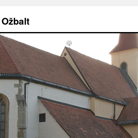
. Ožbalt