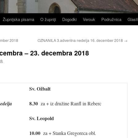
Župnijska pisarna
O župniji
Dogodki
Verouk
Podružnica
Glasil
ember 2018
OZNANILA 3.adventna nedelja 16. december 2018
→
cembra – 23. decembra 2018
ek
Sv. Ožbalt
8.30
edelja
za + iz družine Ranfl in Reberc
Sv. Leopold
10.00
za + Stanka Gregoreca obl.