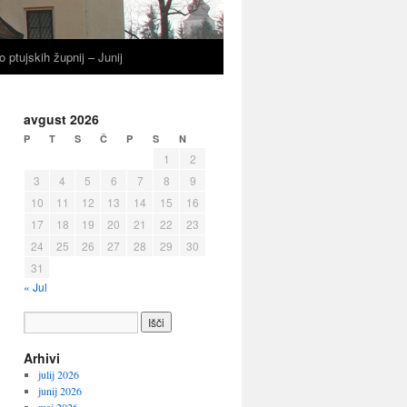
o ptujskih župnij – Junij
avgust 2026
P
T
S
Č
P
S
N
1
2
3
4
5
6
7
8
9
10
11
12
13
14
15
16
17
18
19
20
21
22
23
24
25
26
27
28
29
30
31
« Jul
Arhivi
julij 2026
junij 2026