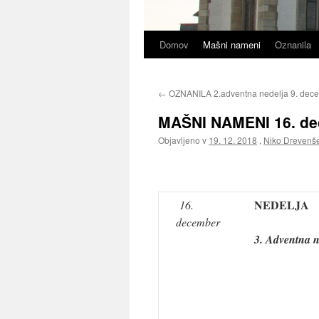
Domov
Mašni nameni
Oznanila
←
OZNANILA 2.adventna nedelja 9. dec
MAŠNI NAMENI 16. de
Objavljeno v
19. 12. 2018
,
Niko Drevenš
NEDELJA
16.
december
3. Adventna n