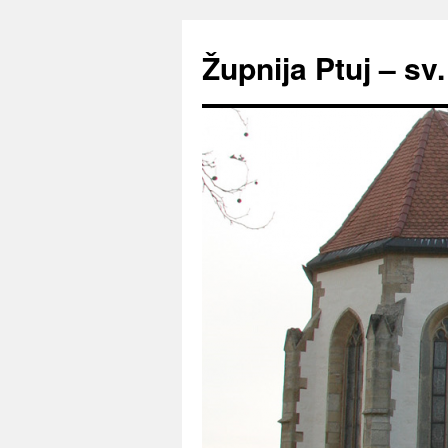
Preskoči
na
Župnija Ptuj – sv
vsebino