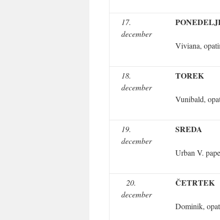
PONEDELJ
17.
december
Viviana, opati
TOREK
18.
december
Vunibald, opa
SREDA
19.
december
Urban V. pap
ČETRTEK
20.
december
Dominik, opat