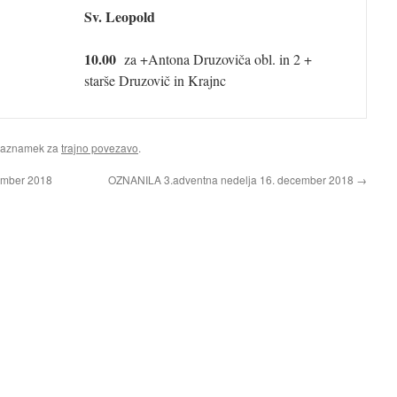
Sv. Leopold
10.00
za +Antona Druzoviča obl. in 2 +
starše Druzovič in Krajnc
Zaznamek za
trajno povezavo
.
ember 2018
OZNANILA 3.adventna nedelja 16. december 2018
→