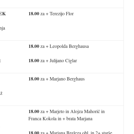
EK
18.00
za + Terezijo Flor
nja
18.00
za + Leopolda Berghausa
18.00
t
za + Julijano Ciglar
18.00
za + Marjano Berghaus
ež
18.00
za + Marjeto in Alojza Mahorič in
Franca Kokola in + brata Marjana
18.00
za + Marjana Brgleza obl. in 2+ starše