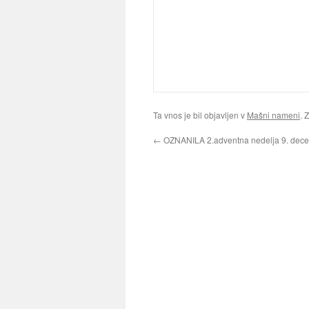
Ta vnos je bil objavljen v
Mašni nameni
. 
←
OZNANILA 2.adventna nedelja 9. dec