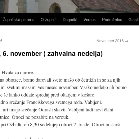
Župnijska pisarna
O župniji
Dogodki
Verouk
Podružnica
Glasil
16
November 2016
→
, 6. november ( zahvalna nedelja)
 Hvala za darove.
i na obrazec, bomo darovali sveto mašo ob četrtkih in se za njih
skimi svetimi mašami ves mesec november. Vsako nedeljo jih bomo
te še lahko oddate spredaj pred oltarjem v košaro.
dno srečanje Frančiškovega svetnega reda. Vabljeni.
uri imajo srečanje Odrasli skavti. Vabljeni tudi novi člani.
tnice. Otroci ne pozabite na verouk.
pri Ožbaltu ob 8,30 sodelujejo otroci 2. triade. Otroci in starši