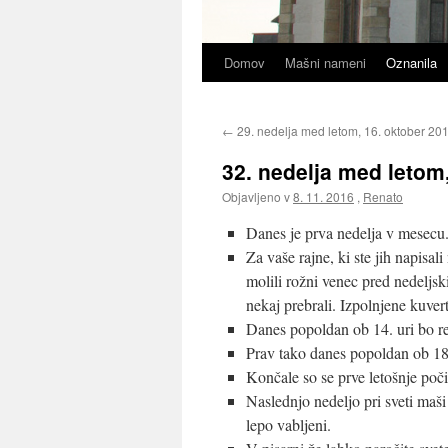
Domov
Mašni nameni
Oznanila
←
29. nedelja med letom, 16. oktober 20
32. nedelja med letom
Objavljeno v
8. 11. 2016
,
Renato
Danes je prva nedelja v mesecu.
Za vaše rajne, ki ste jih napisal
molili rožni venec pred nedelj
nekaj prebrali. Izpolnjene kuver
Danes popoldan ob 14. uri bo re
Prav tako danes popoldan ob 18. 
Končale so se prve letošnje poči
Naslednjo nedeljo pri sveti maši 
lepo vabljeni.