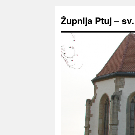
Preskoči
na
Župnija Ptuj – sv
vsebino