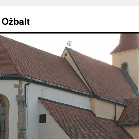
. Ožbalt