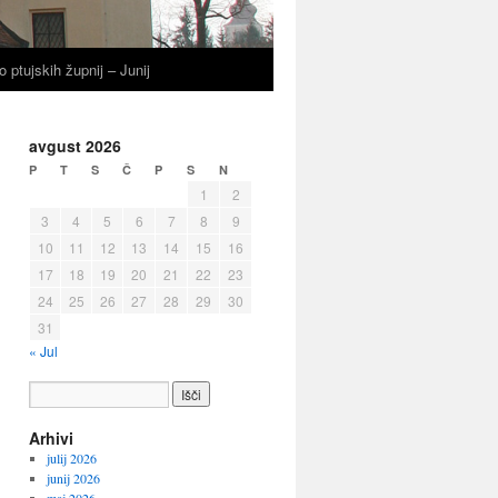
o ptujskih župnij – Junij
avgust 2026
P
T
S
Č
P
S
N
1
2
3
4
5
6
7
8
9
10
11
12
13
14
15
16
17
18
19
20
21
22
23
24
25
26
27
28
29
30
31
« Jul
Arhivi
julij 2026
junij 2026