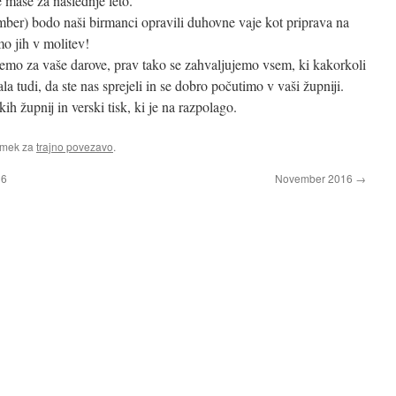
e maše za naslednje leto.
ber) bodo naši birmanci opravili duhovne vaje kot priprava na
o jih v molitev!
jemo za vaše darove, prav tako se zahvaljujemo vsem, ki kakorkoli
a tudi, da ste nas sprejeli in se dobro počutimo v vaši župniji.
ih župnij in verski tisk, ki je na razpolago.
amek za
trajno povezavo
.
16
November 2016
→