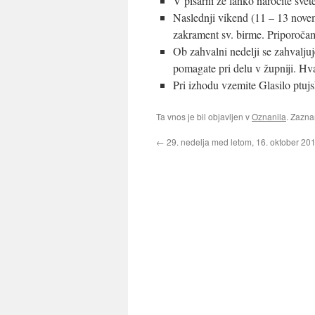
V pisarni že lahko naročite svet
Naslednji vikend (11 – 13 novem
zakrament sv. birme. Priporočam
Ob zahvalni nedelji se zahvalju
pomagate pri delu v župniji. Hval
Pri izhodu vzemite Glasilo ptujsk
Ta vnos je bil objavljen v
Oznanila
. Zazn
←
29. nedelja med letom, 16. oktober 20