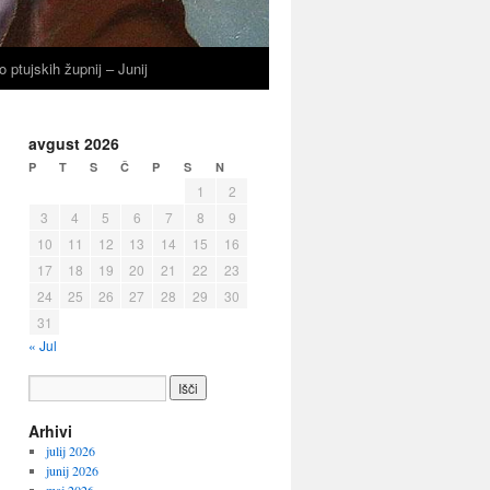
o ptujskih župnij – Junij
avgust 2026
P
T
S
Č
P
S
N
1
2
3
4
5
6
7
8
9
10
11
12
13
14
15
16
17
18
19
20
21
22
23
24
25
26
27
28
29
30
31
« Jul
Arhivi
julij 2026
junij 2026