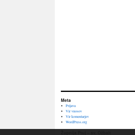
Meta
Prijava
Vir vnosov
Vir komentarjev
WordPress.org
Župnija Ptuj – sv. Ožbalt