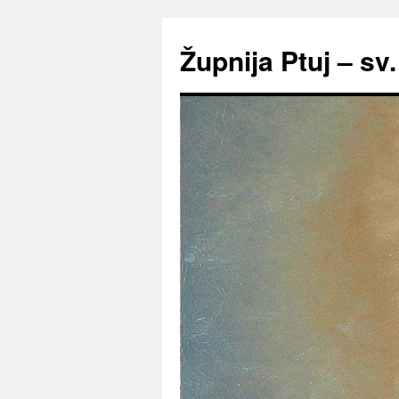
Preskoči
na
Župnija Ptuj – sv
vsebino