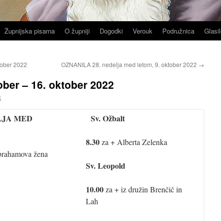
Župnijska pisarna
O župniji
Dogodki
Verouk
Podružnica
Glasil
tober 2022
OZNANILA 28. nedelja med letom, 9. oktober 2022
→
ber – 16. oktober 2022
k
LJA MED
Sv. Ožbalt
8.30
za + Alberta Zelenka
brahamova žena
Sv. Leopold
10.00
za + iz družin Brenčič in
Lah