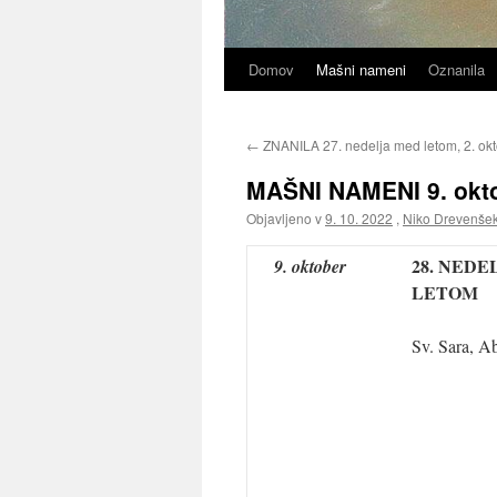
Domov
Mašni nameni
Oznanila
←
ZNANILA 27. nedelja med letom, 2. ok
MAŠNI NAMENI 9. okto
Objavljeno v
9. 10. 2022
,
Niko Drevenše
28. NEDE
9. oktober
LETOM
Sv. Sara, A