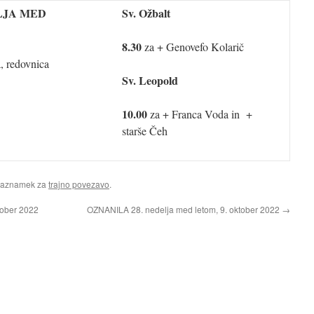
LJA MED
Sv. Ožbalt
8.30
za + Genovefo Kolarič
, redovnica
Sv. Leopold
10.00
za + Franca Voda in +
starše Čeh
Zaznamek za
trajno povezavo
.
tober 2022
OZNANILA 28. nedelja med letom, 9. oktober 2022
→