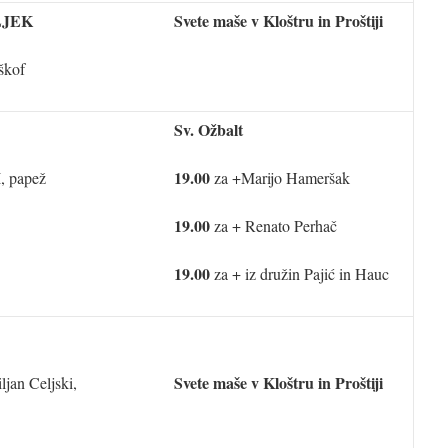
JEK
Svete maše v Kloštru in Proštiji
škof
Sv. Ožbalt
19.00
, papež
za +Marijo Hameršak
19.00
za + Renato Perhač
19.00
za + iz družin Pajić in Hauc
Svete maše v Kloštru in Proštiji
jan Celjski,