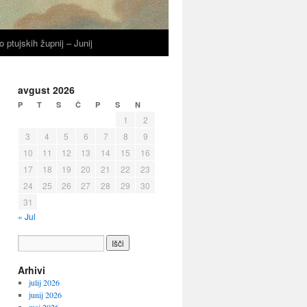
o ptujskih župnij – Junij
avgust 2026
P
T
S
Č
P
S
N
1
2
3
4
5
6
7
8
9
10
11
12
13
14
15
16
17
18
19
20
21
22
23
24
25
26
27
28
29
30
31
« Jul
Arhivi
julij 2026
junij 2026