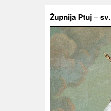
Preskoči
na
Župnija Ptuj – sv
vsebino