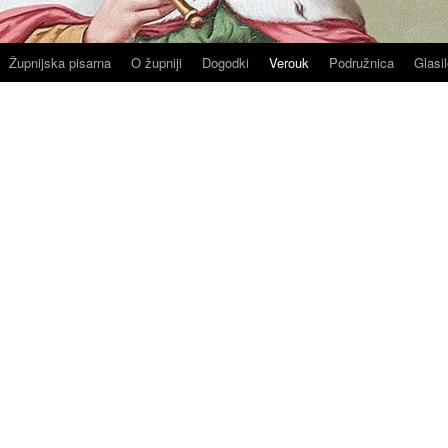
Župnijska pisarna
O župniji
Dogodki
Verouk
Podružnica
Glasil