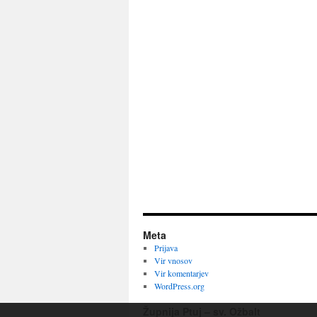
Meta
Prijava
Vir vnosov
Vir komentarjev
WordPress.org
Župnija Ptuj – sv. Ožbalt