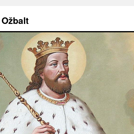
. Ožbalt