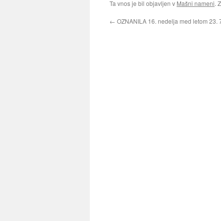
Ta vnos je bil objavljen v
Mašni nameni
. 
←
OZNANILA 16. nedelja med letom 23. 