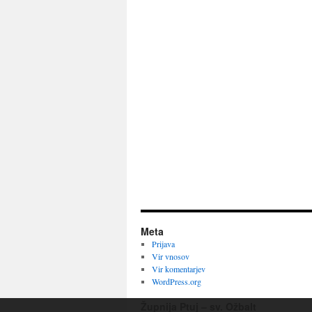
Meta
Prijava
Vir vnosov
Vir komentarjev
WordPress.org
Župnija Ptuj – sv. Ožbalt