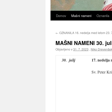
Domov
Mašni nameni
Oznanila
←
OZNANILA 16. nedelja med letom 23. 
MAŠNI NAMENI 30. juli
Objavljeno v
31. 7. 2023
,
Niko Drevenše
17. nedelja
30. julij
Sv. Peter Kri