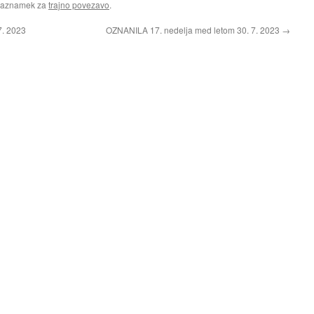
Zaznamek za
trajno povezavo
.
7. 2023
OZNANILA 17. nedelja med letom 30. 7. 2023
→