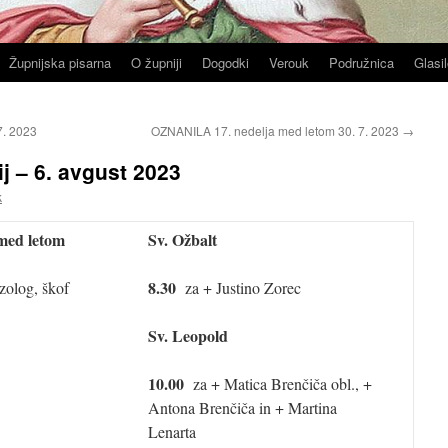
Župnijska pisarna
O župniji
Dogodki
Verouk
Podružnica
Glasil
7. 2023
OZNANILA 17. nedelja med letom 30. 7. 2023
→
j – 6. avgust 2023
k
 med letom
Sv. Ožbalt
8.30
zolog, škof
za + Justino Zorec
Sv. Leopold
10.00
za + Matica Brenčiča obl., +
Antona Brenčiča in + Martina
Lenarta