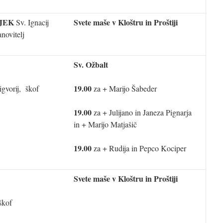
JEK
Svete maše v Kloštru in Proštiji
Sv. Ignacij
anovitelj
Sv. Ožbalt
19.00
igvorij, škof
za + Marijo Šabeder
19.00
za + Julijano in Janeza Pignarja
in + Marijo Matjašič
19.00
za + Rudija in Pepco Kociper
Svete maše v Kloštru in Proštiji
škof
a