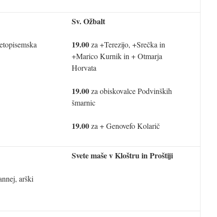
Sv. Ožbalt
19.00
svetopisemska
za +Terezijo, +Srečka in
+Marico Kurnik in + Otmarja
Horvata
19.00
za obiskovalce Podvinških
šmarnic
19.00
za + Genovefo Kolarič
Svete maše v Kloštru in Proštiji
nnej, arški