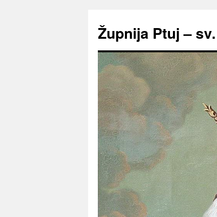
Preskoči
na
Župnija Ptuj – sv
vsebino