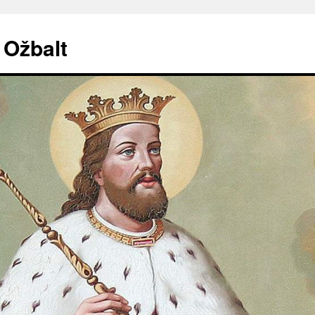
. Ožbalt