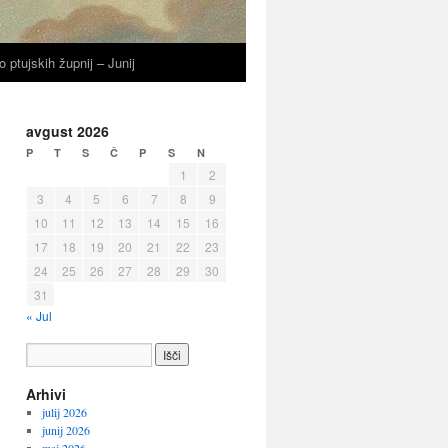
o ptujskih župnij – Junij
avgust 2026
P
T
S
Č
P
S
N
1
2
3
4
5
6
7
8
9
10
11
12
13
14
15
16
17
18
19
20
21
22
23
24
25
26
27
28
29
30
31
« Jul
Arhivi
julij 2026
junij 2026