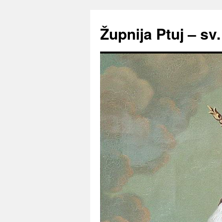
Preskoči
na
Župnija Ptuj – sv
vsebino