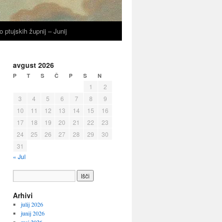
o ptujskih župnij – Junij
avgust 2026
P
T
S
Č
P
S
N
1
2
3
4
5
6
7
8
9
10
11
12
13
14
15
16
17
18
19
20
21
22
23
24
25
26
27
28
29
30
31
« Jul
Arhivi
julij 2026
junij 2026