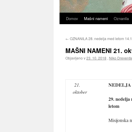
Domov
Mašni nameni
Oznanila
←
OZNANILA 28. nedelja med letom 14.1
MAŠNI NAMENI 21. okt
Objavljeno v
23. 10. 2018
,
Niko Drevenš
NEDELJA
21.
oktober
29. nedelja
letom
Misijonska n