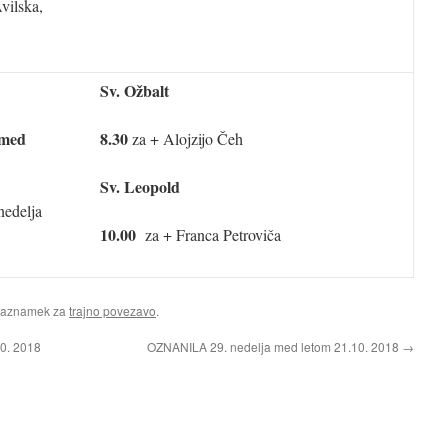
vilska,
Sv. Ožbalt
 med
8.30
za + Alojzijo Čeh
Sv. Leopold
nedelja
10.00
za + Franca Petroviča
Zaznamek za
trajno povezavo
.
0. 2018
OZNANILA 29. nedelja med letom 21.10. 2018
→