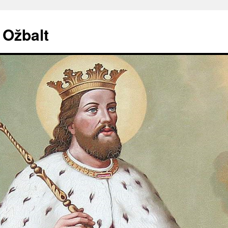
. Ožbalt