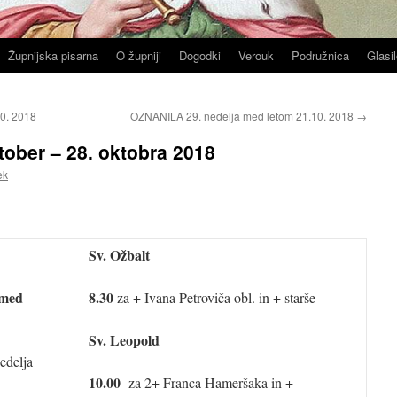
Župnijska pisarna
O župniji
Dogodki
Verouk
Podružnica
Glasil
0. 2018
OZNANILA 29. nedelja med letom 21.10. 2018
→
ober – 28. oktobra 2018
ek
Sv. Ožbalt
 med
8.30
za + Ivana Petroviča obl. in + starše
Sv. Leopold
edelja
10.00
za 2+ Franca Hameršaka in +