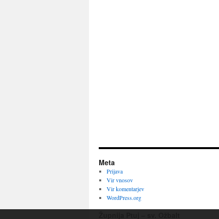
Meta
Prijava
Vir vnosov
Vir komentarjev
WordPress.org
Župnija Ptuj – sv. Ožbalt