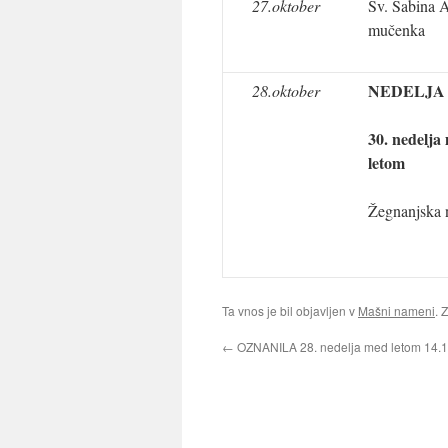
27.oktober
Sv. Sabina A
mučenka
NEDELJA
28.oktober
30. nedelja
letom
Žegnanjska 
Ta vnos je bil objavljen v
Mašni nameni
. 
←
OZNANILA 28. nedelja med letom 14.1