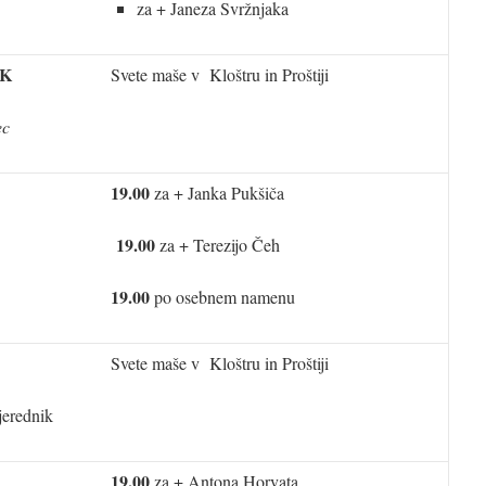
za + Janeza Svržnjaka
K
Svete maše v Kloštru in Proštiji
ec
19.00
za + Janka Pukšiča
19.00
za + Terezijo Čeh
19.00
po osebnem namenu
Svete maše v Kloštru in Proštiji
jerednik
19.00
za + Antona Horvata