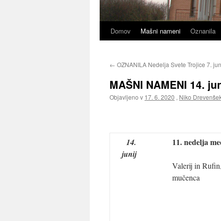
Domov
Mašni nameni
Oznanila
←
OZNANILA Nedelja Svete Trojice 7. jun
MAŠNI NAMENI 14. juni
Objavljeno v
17. 6. 2020
,
Niko Drevenše
11. nedelja me
14.
junij
Valerij in Rufi
mučenca