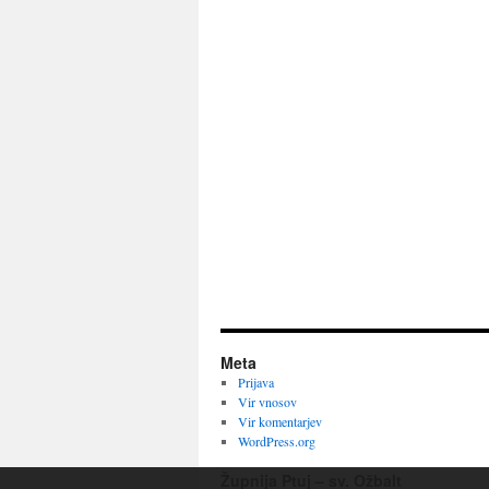
Meta
Prijava
Vir vnosov
Vir komentarjev
WordPress.org
Župnija Ptuj – sv. Ožbalt