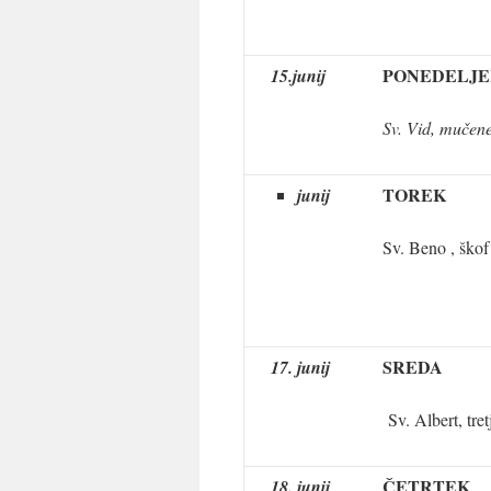
PONEDELJE
15.junij
Sv. Vid, mučen
TOREK
junij
Sv. Beno , škof
SREDA
17. junij
Sv. Albert, tret
ČETRTEK
18. junij