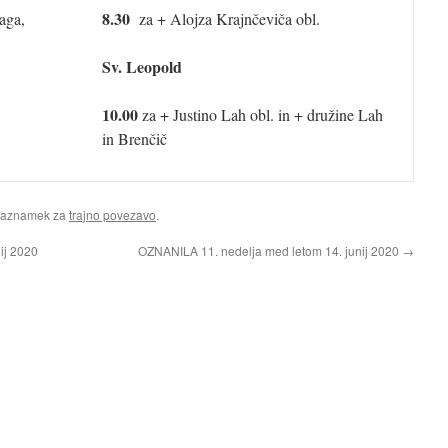
8.30
aga,
za + Alojza Krajnčeviča obl.
Sv. Leopold
10.00
za + Justino Lah obl. in + družine Lah
in Brenčič
Zaznamek za
trajno povezavo
.
ij 2020
OZNANILA 11. nedelja med letom 14. junij 2020
→