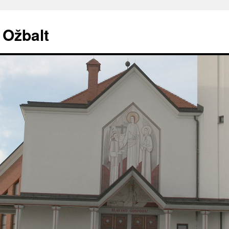
. Ožbalt