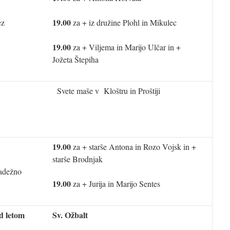
19.00
ez
za + iz družine Plohl in Mikulec
19.00
za + Viljema in Marijo Ulčar in +
Jožeta Štepiha
Svete maše v Kloštru in Proštiji
19.00
za + starše Antona in Rozo Vojsk in +
starše Brodnjak
adežno
19.00
za + Jurija in Marijo Sentes
d letom
Sv. Ožbalt