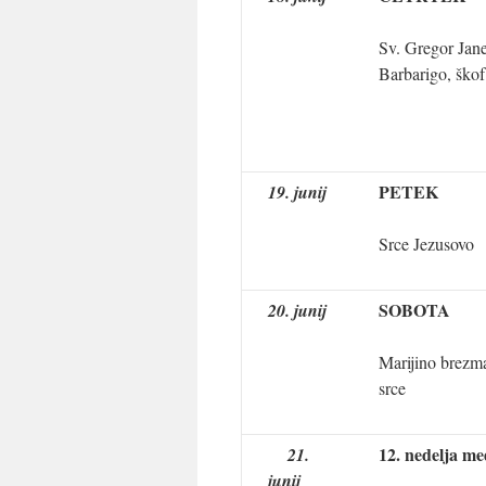
Sv. Gregor Jan
Barbarigo, škof
PETEK
19. junij
Srce Jezusovo
SOBOTA
20. junij
Marijino brezm
srce
12. nedelja me
21.
junij