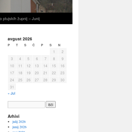
o ptujskih župnij – Junij
avgust 2026
P
T
S
Č
P
S
N
1
2
3
4
5
6
7
8
9
10
11
12
13
14
15
16
17
18
19
20
21
22
23
24
25
26
27
28
29
30
31
« Jul
Arhivi
julij 2026
junij 2026