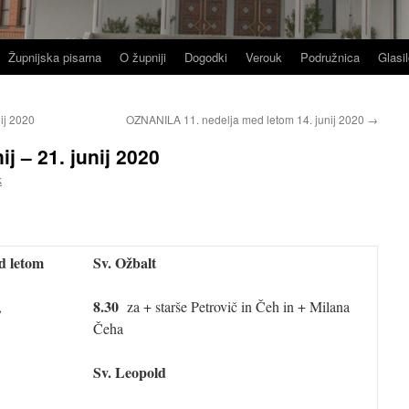
Župnijska pisarna
O župniji
Dogodki
Verouk
Podružnica
Glasil
ij 2020
OZNANILA 11. nedelja med letom 14. junij 2020
→
j – 21. junij 2020
k
d letom
Sv. Ožbalt
8.30
n,
za + starše Petrovič in Čeh in + Milana
Čeha
Sv. Leopold