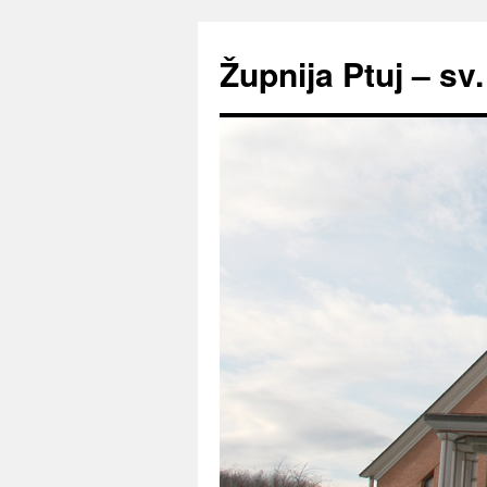
Preskoči
na
Župnija Ptuj – sv
vsebino